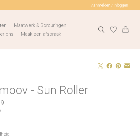
Aanmelden / Inloggen
ten
Maatwerk & Borduringen
er ons
Maak een afspraak
moov - Sun Roller
99
w
heid: