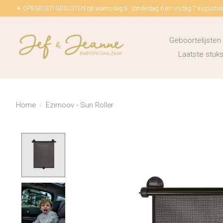
☀ OPEGELET! GESLOTEN op woensdag 5, donderdag 6 en vrijdag 7 augustus!
Geboortelijsten
Laatste stu
Home
/
Ezimoov - Sun Roller
Product image slideshow Items