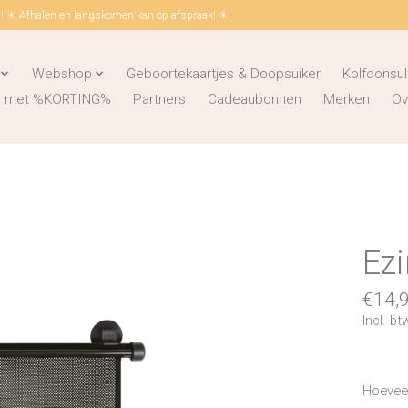
 ☀ Afhalen en langskomen kan op afspraak! ☀
Webshop
Geboortekaartjes & Doopsuiker
Kolfconsul
ks met %KORTING%
Partners
Cadeaubonnen
Merken
Ov
Ezi
€14,
Incl. bt
Hoeveel