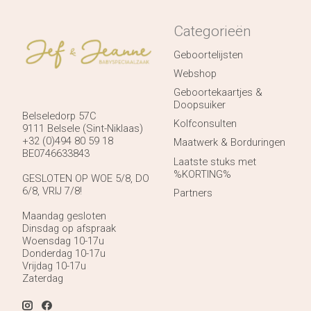
Categorieën
Geboortelijsten
Webshop
Geboortekaartjes &
Doopsuiker
Belseledorp 57C
Kolfconsulten
9111 Belsele (Sint-Niklaas)
+32 (0)494 80 59 18
Maatwerk & Borduringen
BE0746633843
Laatste stuks met
%KORTING%
GESLOTEN OP WOE 5/8, DO
6/8, VRIJ 7/8!
Partners
Maandag gesloten
Dinsdag op afspraak
Woensdag 10-17u
Donderdag 10-17u
Vrijdag 10-17u
Zaterdag