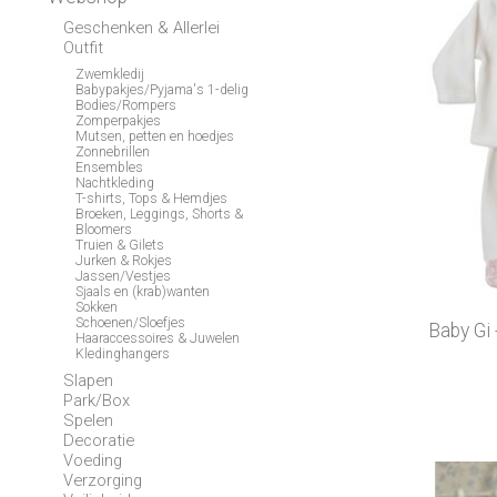
Geschenken & Allerlei
Outfit
Zwemkledij
Babypakjes/Pyjama's 1-delig
Bodies/Rompers
Zomperpakjes
Mutsen, petten en hoedjes
Zonnebrillen
Ensembles
Nachtkleding
T-shirts, Tops & Hemdjes
Broeken, Leggings, Shorts &
Bloomers
Truien & Gilets
Jurken & Rokjes
Jassen/Vestjes
Sjaals en (krab)wanten
Sokken
Schoenen/Sloefjes
Baby Gi 
Haaraccessoires & Juwelen
Kledinghangers
Slapen
Park/Box
Spelen
Decoratie
Voeding
Verzorging