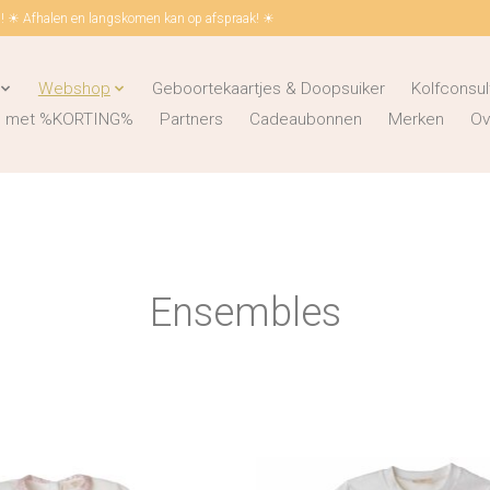
 ☀ Afhalen en langskomen kan op afspraak! ☀
Webshop
Geboortekaartjes & Doopsuiker
Kolfconsul
ks met %KORTING%
Partners
Cadeaubonnen
Merken
Ov
Ensembles