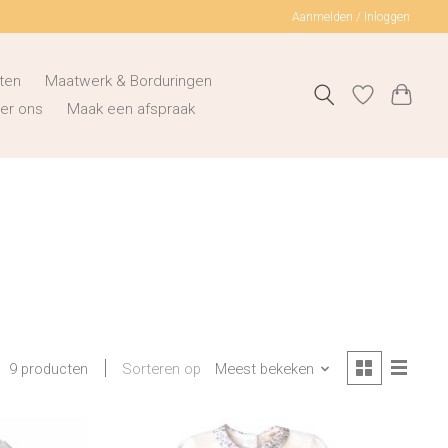
Aanmelden / Inloggen
ten
Maatwerk & Borduringen
er ons
Maak een afspraak
Sorteren op
Meest bekeken
9 producten