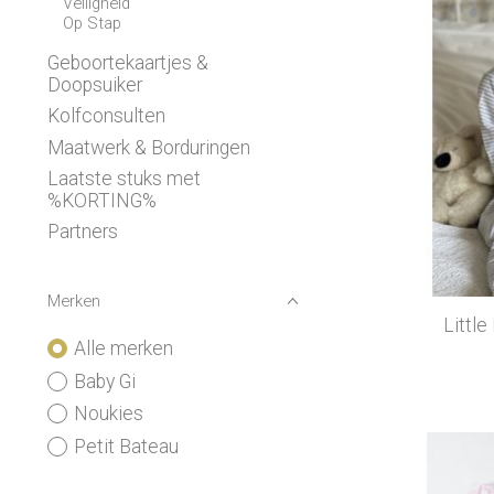
Veiligheid
Op Stap
Geboortekaartjes &
Doopsuiker
Kolfconsulten
Maatwerk & Borduringen
Laatste stuks met
%KORTING%
Partners
Merken
Littl
Alle merken
Baby Gi
Noukies
Petit Bateau