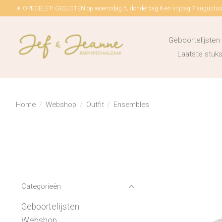
☀ OPEGELET! GESLOTEN op woensdag 5, donderdag 6 en vrijdag 7 augustus!
Geboortelijsten
Laatste stu
Home
/
Webshop
/
Outfit
/
Ensembles
Categorieën
Geboortelijsten
Webshop