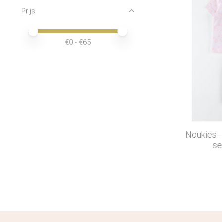
Prijs
Minimale prijswaarde
Price maximum value
€
0
- €
65
Noukies -
se