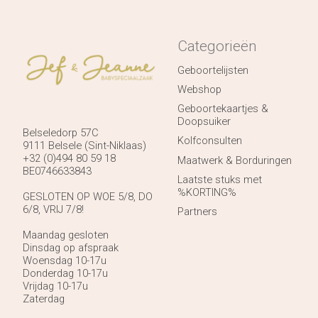
Categorieën
Geboortelijsten
Webshop
Geboortekaartjes &
Doopsuiker
Belseledorp 57C
Kolfconsulten
9111 Belsele (Sint-Niklaas)
+32 (0)494 80 59 18
Maatwerk & Borduringen
BE0746633843
Laatste stuks met
%KORTING%
GESLOTEN OP WOE 5/8, DO
6/8, VRIJ 7/8!
Partners
Maandag gesloten
Dinsdag op afspraak
Woensdag 10-17u
Donderdag 10-17u
Vrijdag 10-17u
Zaterdag