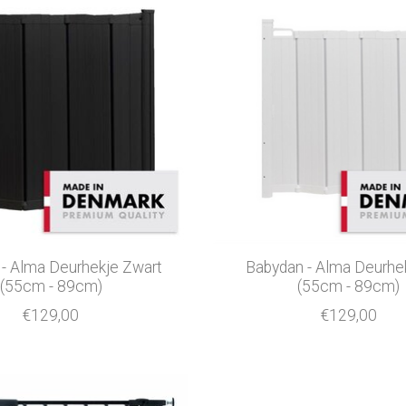
- Alma Deurhekje Zwart
Babydan - Alma Deurhe
(55cm - 89cm)
(55cm - 89cm)
€129,00
€129,00