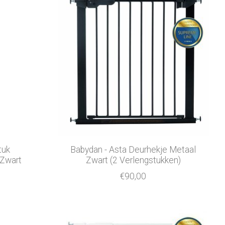
tuk
Babydan - Asta Deurhekje Metaal
 Zwart
Zwart (2 Verlengstukken)
€90,00