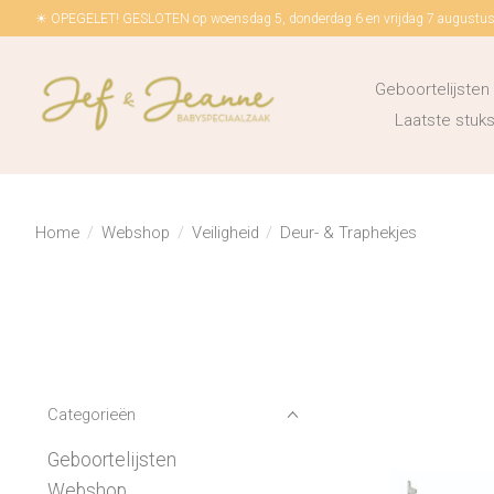
☀ OPEGELET! GESLOTEN op woensdag 5, donderdag 6 en vrijdag 7 augustus!
Geboortelijsten
Laatste stu
Home
/
Webshop
/
Veiligheid
/
Deur- & Traphekjes
Categorieën
Geboortelijsten
Webshop