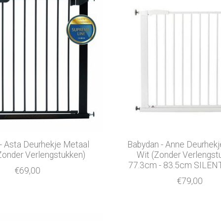
- Asta Deurhekje Metaal
Babydan - Anne Deurhekj
Zonder Verlengstukken)
Wit (Zonder Verlengst
77.3cm - 83.5cm SILEN
€69,00
€79,00