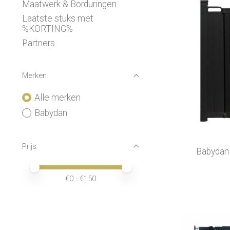
Maatwerk & Borduringen
Laatste stuks met
%KORTING%
Partners
Merken
Alle merken
Babydan
Prijs
Babydan 
Minimale prijswaarde
Price maximum value
€
0
- €
150