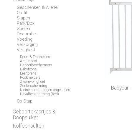
Geschenken & Allerlei
Outfit
Slapen
Park/Box
Spelen
Decoratie
Voeding
Verzorging
Veiligheid
Deur- & Traphekjes
Anti Insect
Gehoorbeschermers
Babyfoons
Leertorens
Rookmelders
Zwemveiligheid
Zonbescherming
Babydan -
Kleine hulpjes tegen ongelukjes
Uitvalbescherming (bed)
Op Stap
Geboortekaartjes &
Doopsuiker
Kolfconsulten