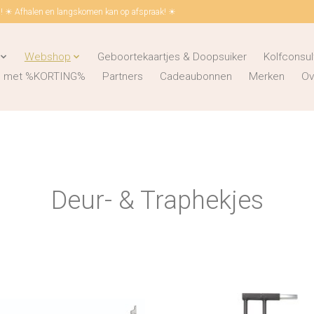
 ☀ Afhalen en langskomen kan op afspraak! ☀
Webshop
Geboortekaartjes & Doopsuiker
Kolfconsul
ks met %KORTING%
Partners
Cadeaubonnen
Merken
Ov
Deur- & Traphekjes