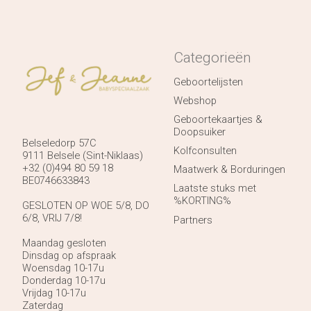
Categorieën
Geboortelijsten
Webshop
Geboortekaartjes &
Doopsuiker
Belseledorp 57C
Kolfconsulten
9111 Belsele (Sint-Niklaas)
+32 (0)494 80 59 18
Maatwerk & Borduringen
BE0746633843
Laatste stuks met
%KORTING%
GESLOTEN OP WOE 5/8, DO
6/8, VRIJ 7/8!
Partners
Maandag gesloten
Dinsdag op afspraak
Woensdag 10-17u
Donderdag 10-17u
Vrijdag 10-17u
Zaterdag