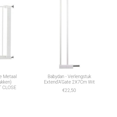
e Metaal
Babydan - Verlengstuk
ukken)
Extend'A'Gate 2X7Cm Wit
T CLOSE
€22,50