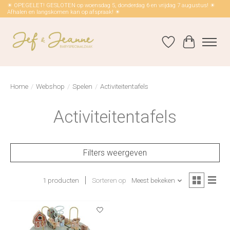
☀ OPEGELET! GESLOTEN op woensdag 5, donderdag 6 en vrijdag 7 augustus! ☀
Afhalen en langskomen kan op afspraak! ☀
Verlanglijst
Winkelwag
Home
/
Webshop
/
Spelen
/
Activiteitentafels
Activiteitentafels
Filters weergeven
1 producten
Sorteren op
Meest bekeken