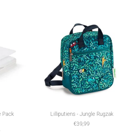
e Pack
Lilliputiens - Jungle Rugzak
l
€39,99
5