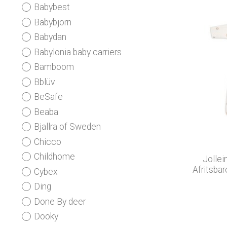
Babybest
Babybjorn
Babydan
Babylonia baby carriers
Bamboom
Bblüv
BeSafe
Beaba
Bjallra of Sweden
Chicco
Childhome
Jollei
Afritsba
Cybex
Ding
Done By deer
Dooky