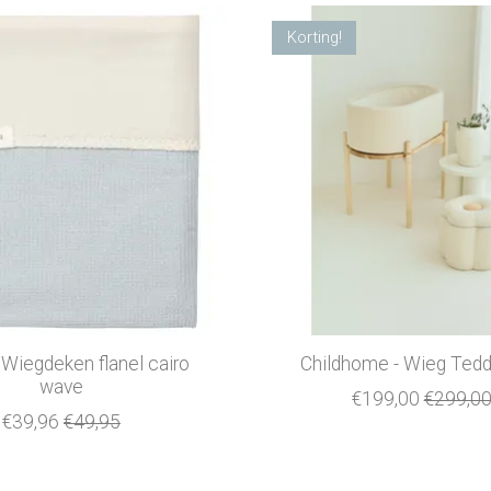
Korting!
 Wiegdeken flanel cairo
Childhome - Wieg Tedd
wave
€199,00
€299,0
€39,96
€49,95