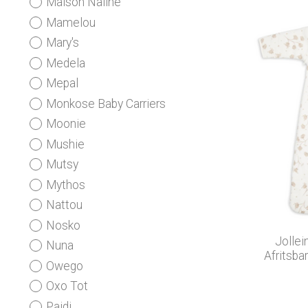
Maison Naline
Mamelou
Mary's
Medela
Mepal
Monkose Baby Carriers
Moonie
Mushie
Mutsy
Mythos
Nattou
Nosko
Jollei
Nuna
Afritsb
Owego
Oxo Tot
Paidi