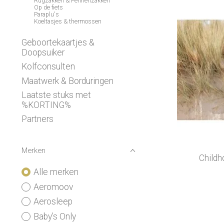
Rugzakken & Pennenzakken
Op de fiets
Paraplu's
Koeltasjes & thermossen
Geboortekaartjes &
Doopsuiker
Kolfconsulten
Maatwerk & Borduringen
Laatste stuks met
%KORTING%
Partners
Merken
Child
Alle merken
Aeromoov
Aerosleep
Baby's Only