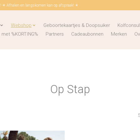
 ☀ Afhalen en langskomen kan op afspraak! ☀
Webshop
Geboortekaartjes & Doopsuiker
Kolfconsul
ks met %KORTING%
Partners
Cadeaubonnen
Merken
Ov
Op Stap