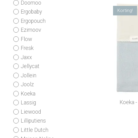
Doomoo
Korting!
Ergobaby
Ergopouch
Ezimoov
Flow
Fresk
Jaxx
Jellycat
Jollein
Joolz
Koeka
Koeka -
Lassig
Liewood
Lilliputiens
Little Dutch