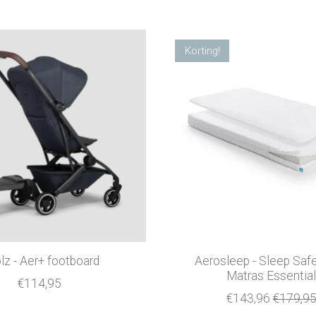
Korting!
lz - Aer+ footboard
Aerosleep - Sleep Saf
Matras Essentia
€114,95
€143,96
€179,9