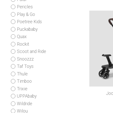
Pericles
Play & Go
Poetree Kids
Puckababy
Quax
Rockit
Scoot and Ride
Snoozzz
Taf Toys
Thule
Timboo
Trixie
Joo
UPPAbaby
Wildride
Wilou