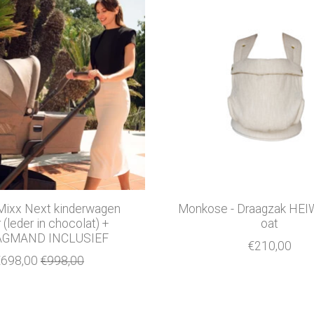
Mixx Next kinderwagen
Monkose - Draagzak HEIW
 (leder in chocolat) +
oat
GMAND INCLUSIEF
€210,00
€698,00
€998,00