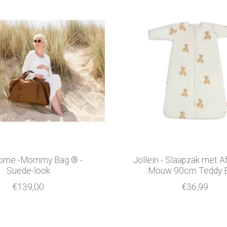
home -Mommy Bag ® -
Jollein - Slaapzak met Af
Suede-look
Mouw 90cm Teddy 
€139,00
€36,99