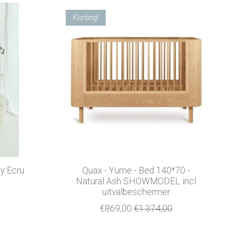
Korting!
y Ecru
Quax - Yume - Bed 140*70 -
Natural Ash SHOWMODEL incl
0
uitvalbeschermer
€869,00
€1.374,00