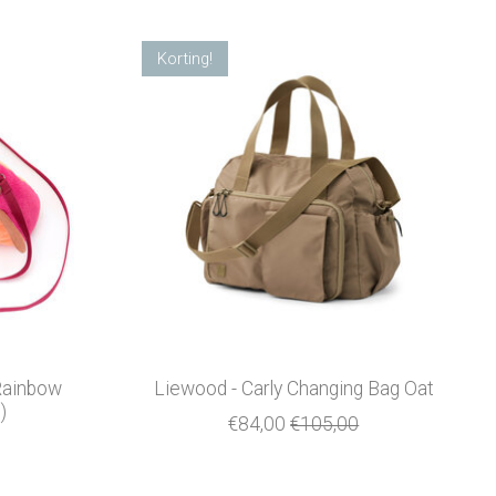
Korting!
Rainbow
Liewood - Carly Changing Bag Oat
)
€84,00
€105,00