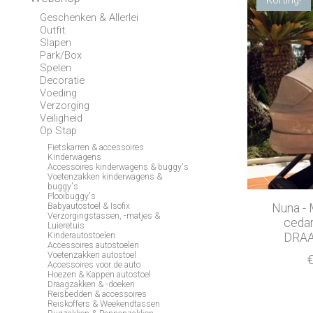
Geschenken & Allerlei
Outfit
Slapen
Park/Box
Spelen
Decoratie
Voeding
Verzorging
Veiligheid
Op Stap
Fietskarren & accessoires
Kinderwagens
Accessoires kinderwagens & buggy's
Voetenzakken kinderwagens &
buggy's
Plooibuggy's
Nuna - 
Babyautostoel & Isofix
Verzorgingstassen, -matjes &
cedar
Luieretuis
DRAA
Kinderautostoelen
Accessoires autostoelen
Voetenzakken autostoel
Accessoires voor de auto
Hoezen & Kappen autostoel
Draagzakken & -doeken
Reisbedden & accessoires
Reiskoffers & Weekendtassen