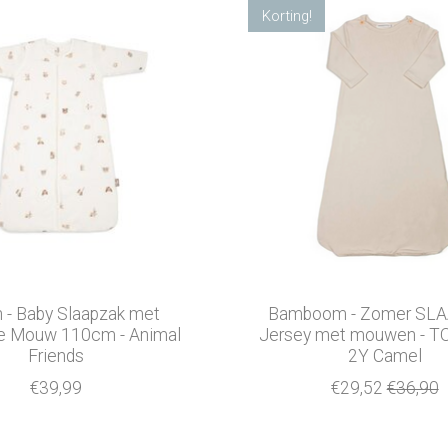
Korting!
n - Baby Slaapzak met
Bamboom - Zomer SL
re Mouw 110cm - Animal
Jersey met mouwen - TO
Friends
2Y Camel
€39,99
€29,52
€36,90