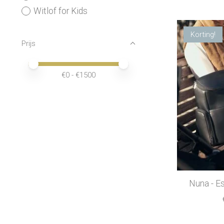
Witlof for Kids
Korting!
Prijs
Minimale prijswaarde
Price maximum value
€
0
- €
1500
Nuna - Es