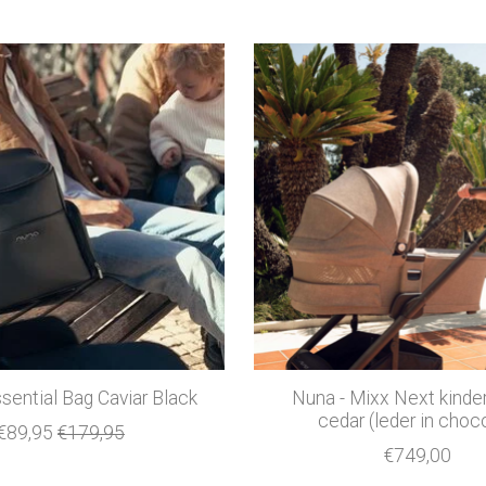
sential Bag Caviar Black
Nuna - Mixx Next kind
cedar (leder in choco
€89,95
€179,95
€749,00