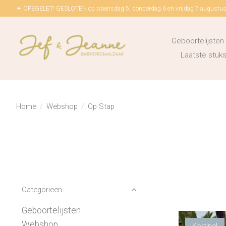
☀ OPEGELET! GESLOTEN op woensdag 5, donderdag 6 en vrijdag 7 augustus!
Geboortelijsten
Laatste stu
Home
/
Webshop
/
Op Stap
Categorieën
Geboortelijsten
Webshop
Korting!