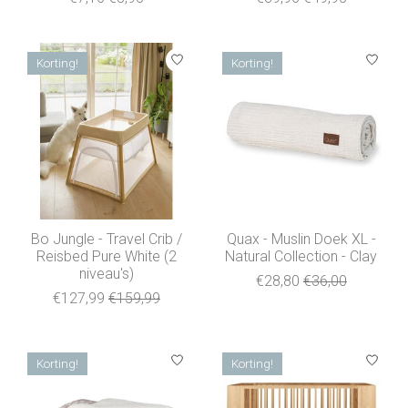
Korting!
Korting!
Bo Jungle - Travel Crib /
Quax - Muslin Doek XL -
Reisbed Pure White (2
Natural Collection - Clay
niveau's)
€28,80
€36,00
€127,99
€159,99
Korting!
Korting!