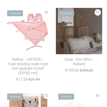
Korting!
Korting!
Nattou - LAPIDOU -
Quax - Box Mori -
maxi-doudou oude roze
Naturel
met gedrukt motief
€199,00
€239,00
(65*40 cm)
€17,59
€21,99
Korting!
Korting!