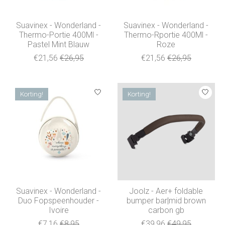
Suavinex - Wonderland -
Suavinex - Wonderland -
Thermo-Portie 400Ml -
Thermo-Rportie 400Ml -
Pastel Mint Blauw
Roze
€21,56
€26,95
€21,56
€26,95
Korting!
Korting!
Suavinex - Wonderland -
Joolz - Aer+ foldable
Duo Fopspeenhouder -
bumper bar|mid brown
Ivoire
carbon gb
€7,16
€8,95
€39,96
€49,95