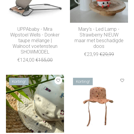
UPPAbaby - Mira
Mary's - Led Lamp -
Wipstoel Wells - Donker
Strawberry NIEUW
taupe mélange |
maar met beschadigde
Walnoot voetensteun
doos
SHOWMODEL
€23,99
€29,99
€124,00
€155,00
Korting!
Korting!