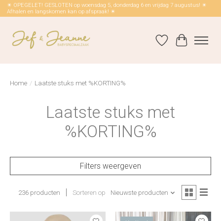
☀ OPEGELET! GESLOTEN op woensdag 5, donderdag 6 en vrijdag 7 augustus! ☀
Afhalen en langskomen kan op afspraak! ☀
Verlanglijst
Winkelwag
Home
/
Laatste stuks met %KORTING%
Laatste stuks met
%KORTING%
Filters weergeven
236 producten
Sorteren op
Nieuwste producten