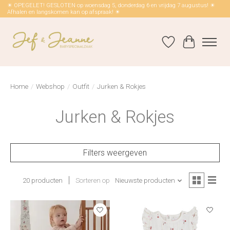
☀ OPEGELET! GESLOTEN op woensdag 5, donderdag 6 en vrijdag 7 augustus! ☀
Afhalen en langskomen kan op afspraak! ☀
Verlanglijst
Winkelwag
Home
/
Webshop
/
Outfit
/
Jurken & Rokjes
Jurken & Rokjes
Filters weergeven
20 producten
Sorteren op
Nieuwste producten