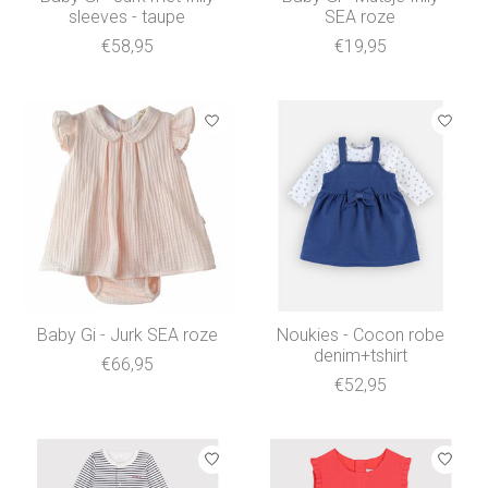
sleeves - taupe
SEA roze
€58,95
€19,95
Baby Gi - Jurk SEA roze
Noukies - Cocon robe
denim+tshirt
€66,95
€52,95