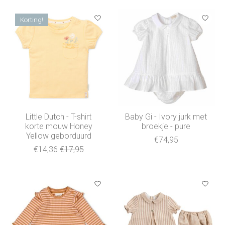
Korting!
Little Dutch - T-shirt
Baby Gi - Ivory jurk met
korte mouw Honey
broekje - pure
Yellow geborduurd
€74,95
€14,36
€17,95