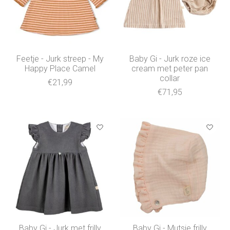
Feetje - Jurk streep - My
Baby Gi - Jurk roze ice
Happy Place Camel
cream met peter pan
collar
€21,99
€71,95
Baby Gi - Jurk met frilly
Baby Gi - Mutsje frilly