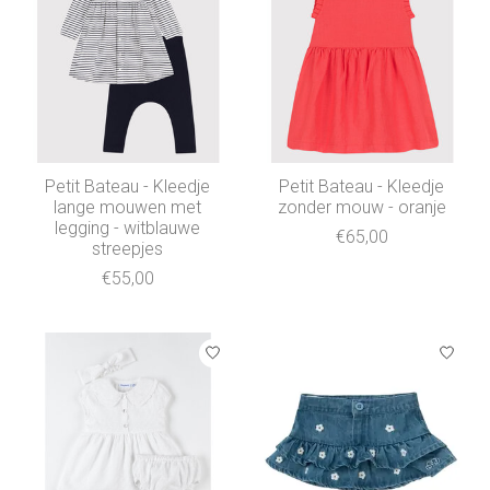
Petit Bateau - Kleedje
Petit Bateau - Kleedje
lange mouwen met
zonder mouw - oranje
legging - witblauwe
€65,00
streepjes
€55,00