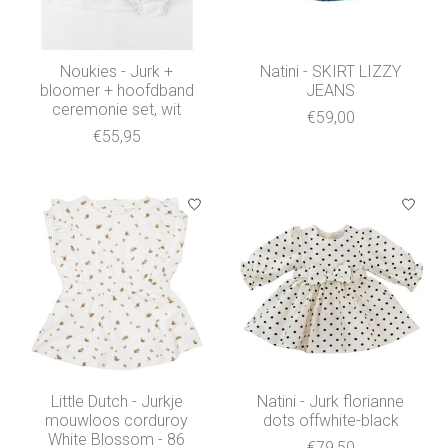
Noukies - Jurk +
Natini - SKIRT LIZZY
bloomer + hoofdband
JEANS
ceremonie set, wit
€59,00
€55,95
Little Dutch - Jurkje
Natini - Jurk florianne
mouwloos corduroy
dots offwhite-black
White Blossom - 86
€79,50