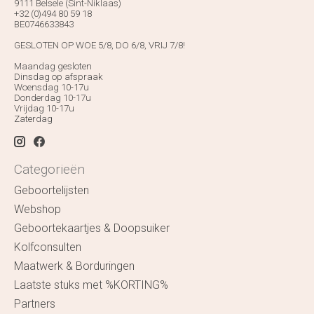
9111 Belsele (Sint-Niklaas)
+32 (0)494 80 59 18
BE0746633843
GESLOTEN OP WOE 5/8, DO 6/8, VRIJ 7/8!
Maandag gesloten
Dinsdag op afspraak
Woensdag 10-17u
Donderdag 10-17u
Vrijdag 10-17u
Zaterdag
Categorieën
Geboortelijsten
Webshop
Geboortekaartjes & Doopsuiker
Kolfconsulten
Maatwerk & Borduringen
Laatste stuks met %KORTING%
Partners