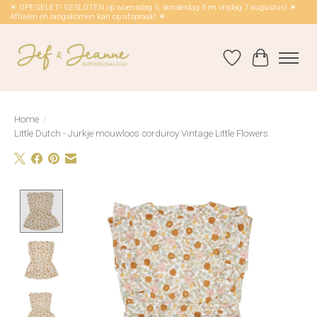
☀ OPEGELET! GESLOTEN op woensdag 5, donderdag 6 en vrijdag 7 augustus! ☀
Afhalen en langskomen kan op afspraak! ☀
Verlanglijst
Winkelwag
Home
/
Little Dutch - Jurkje mouwloos corduroy Vintage Little Flowers
Product image slideshow Items