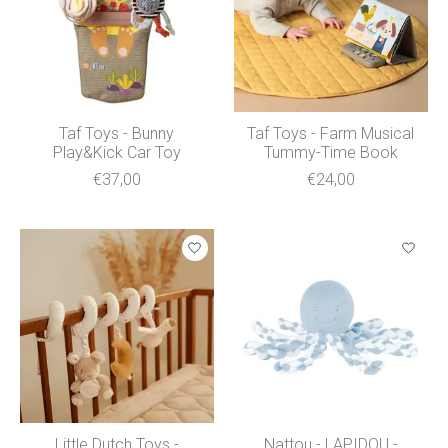
Taf Toys - Bunny
Taf Toys - Farm Musical
Play&Kick Car Toy
Tummy-Time Book
€37,00
€24,00
Little Dutch Toys -
Nattou - LAPIDOU -