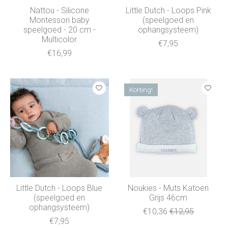
Nattou - Silicone
Little Dutch - Loops Pink
Montessori baby
(speelgoed en
speelgoed - 20 cm -
ophangsysteem)
Multicolor
€7,95
€16,99
Korting!
Little Dutch - Loops Blue
Noukies - Muts Katoen
(speelgoed en
Grijs 46cm
ophangsysteem)
€10,36
€12,95
€7,95