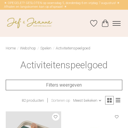
☀ OPEGELET! GESLOTEN op woensdag 5, donderdag 6 en vrijdag 7 augustus! ☀
Afhalen en langskomen kan op afspraak! ☀
Verlanglijst
Winkelwag
Home
/
Webshop
/
Spelen
/
Activiteitenspeelgoed
Activiteitenspeelgoed
Filters weergeven
82 producten
Sorteren op
Meest bekeken