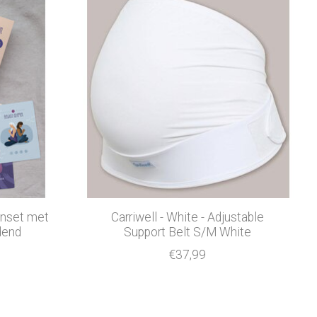
enset met
Carriwell - White - Adjustable
dend
Support Belt S/M White
€37,99