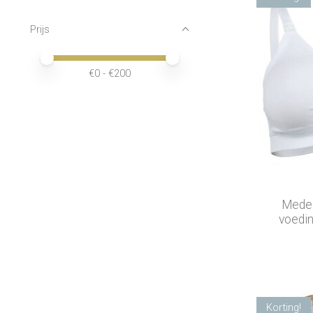
Prijs
Minimale prijswaarde
Price maximum value
€
0
- €
200
Medel
voedin
Korting!