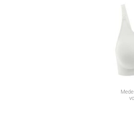
Medel
v