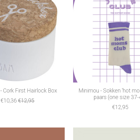
 Cork First Hairlock Box
Minimou - Sokken 'hot mom
paars (one size 37-
€10,36
€12,95
€12,95