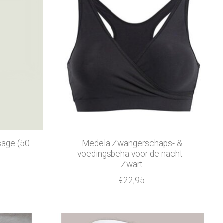
sage (50
Medela Zwangerschaps- &
voedingsbeha voor de nacht -
Zwart
€22,95