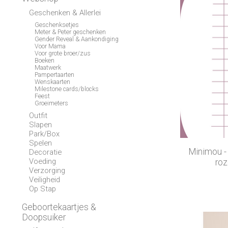
Geschenken & Allerlei
Geschenksetjes
Meter & Peter geschenken
Gender Reveal & Aankondiging
Voor Mama
Voor grote broer/zus
Boeken
Maatwerk
Pampertaarten
Wenskaarten
Milestone cards/blocks
Feest
Groeimeters
Outfit
Slapen
Park/Box
Spelen
Minimou -
Decoratie
Voeding
roz
Verzorging
Veiligheid
Op Stap
Geboortekaartjes &
Doopsuiker