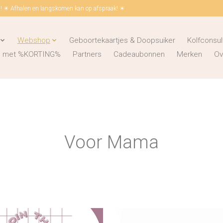
 ☀ Afhalen en langskomen kan op afspraak! ☀
Webshop
Geboortekaartjes & Doopsuiker
Kolfconsul
ks met %KORTING%
Partners
Cadeaubonnen
Merken
Ov
Voor Mama