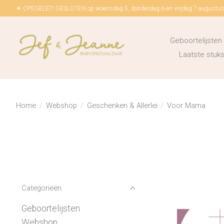
☀ OPEGELET! GESLOTEN op woensdag 5, donderdag 6 en vrijdag 7 augustus!
Geboortelijsten
Laatste stu
Home
/
Webshop
/
Geschenken & Allerlei
/
Voor Mama
Categorieën
Geboortelijsten
Webshop