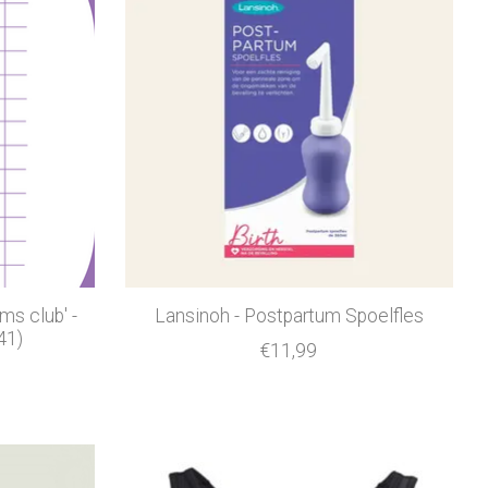
s club' -
Lansinoh - Postpartum Spoelfles
41)
€11,99