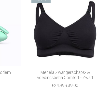
nbodem
Medela Zwangerschaps- &
voedingsbeha Comfort - Zwart
€24,99
€39,00