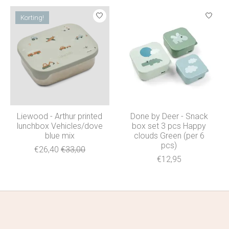
Korting!
Liewood - Arthur printed
Done by Deer - Snack
lunchbox Vehicles/dove
box set 3 pcs Happy
blue mix
clouds Green (per 6
pcs)
€26,40
€33,00
€12,95