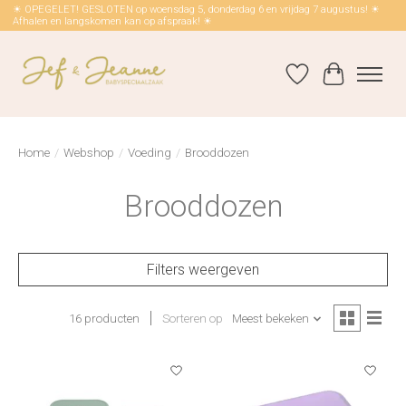
☀ OPEGELET! GESLOTEN op woensdag 5, donderdag 6 en vrijdag 7 augustus! ☀
Afhalen en langskomen kan op afspraak! ☀
Verlanglijst
Winkelwag
Home
/
Webshop
/
Voeding
/
Brooddozen
Brooddozen
Filters weergeven
16 producten
Sorteren op
Meest bekeken