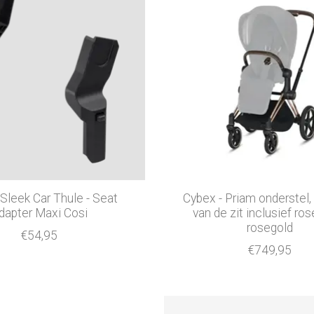
 Sleek Car Thule - Seat
Cybex - Priam onderstel,
dapter Maxi Cosi
van de zit inclusief ros
rosegold
€54,95
€749,95