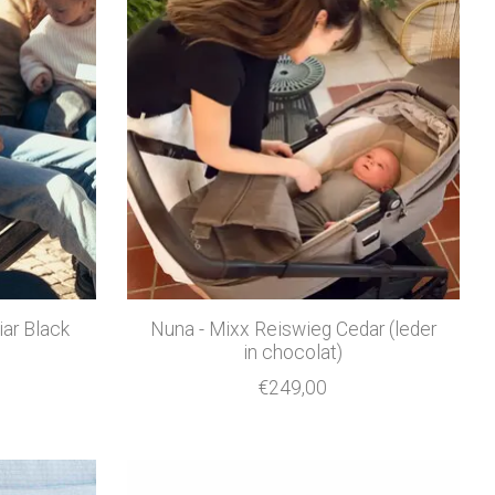
iar Black
Nuna - Mixx Reiswieg Cedar (leder
in chocolat)
€249,00