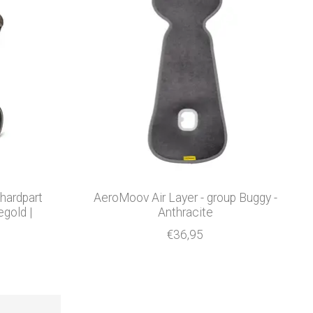
 hardpart
AeroMoov Air Layer - group Buggy -
egold |
Anthracite
€36,95