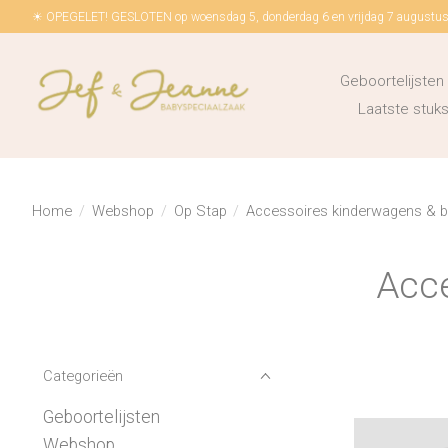
☀ OPEGELET! GESLOTEN op woensdag 5, donderdag 6 en vrijdag 7 augustus!
Geboortelijsten
Laatste stu
Home
/
Webshop
/
Op Stap
/
Accessoires kinderwagens & b
Acce
Categorieën
Geboortelijsten
Webshop