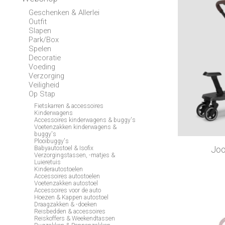
Geschenken & Allerlei
Outfit
Slapen
Park/Box
Spelen
Decoratie
Voeding
Verzorging
Veiligheid
Op Stap
Fietskarren & accessoires
Kinderwagens
Accessoires kinderwagens & buggy's
Voetenzakken kinderwagens &
buggy's
Plooibuggy's
Joo
Babyautostoel & Isofix
Verzorgingstassen, -matjes &
Luieretuis
Kinderautostoelen
Accessoires autostoelen
Voetenzakken autostoel
Accessoires voor de auto
Hoezen & Kappen autostoel
Draagzakken & -doeken
Reisbedden & accessoires
Reiskoffers & Weekendtassen