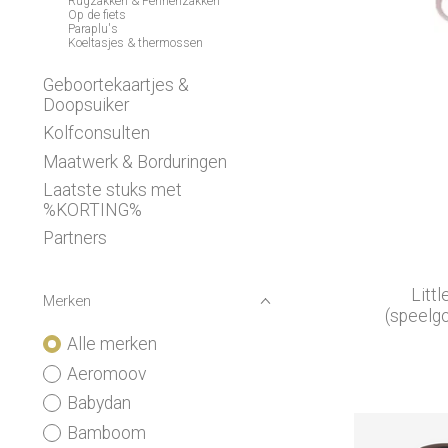
Rugzakken & Pennenzakken
Op de fiets
Paraplu's
Koeltasjes & thermossen
Geboortekaartjes &
Doopsuiker
Kolfconsulten
Maatwerk & Borduringen
Laatste stuks met
%KORTING%
Partners
Littl
Merken
(speelg
Alle merken
Aeromoov
Babydan
Bamboom