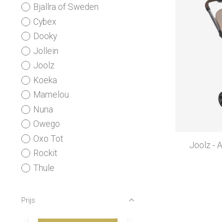
Bjallra of Sweden
Cybex
Dooky
Jollein
Joolz
Koeka
Mamelou
Nuna
Owego
Oxo Tot
Joolz - 
Rockit
Thule
Prijs
Minimale prijswaarde
Price maximum value