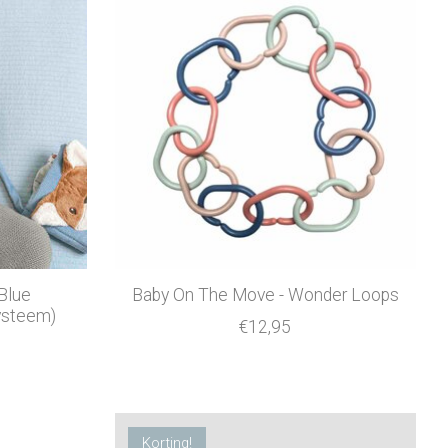
 Blue
Baby On The Move - Wonder Loops
ysteem)
€12,95
Korting!