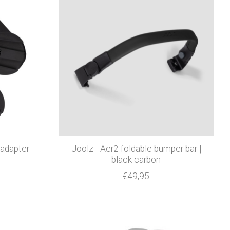
 adapter
Joolz - Aer2 foldable bumper bar |
black carbon
€49,95