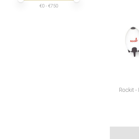
€
0
- €
750
Rockit -