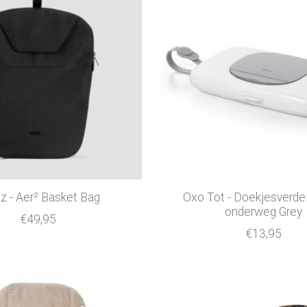
z - Aer² Basket Bag
Oxo Tot - Doekjesverdel
onderweg Grey
€49,95
€13,95