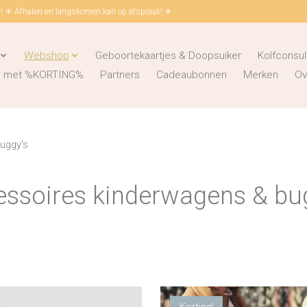
 ☀ Afhalen en langskomen kan op afspraak! ☀
Webshop
Geboortekaartjes & Doopsuiker
Kolfconsul
ks met %KORTING%
Partners
Cadeaubonnen
Merken
Ov
uggy's
ssoires kinderwagens & bu
Korting!