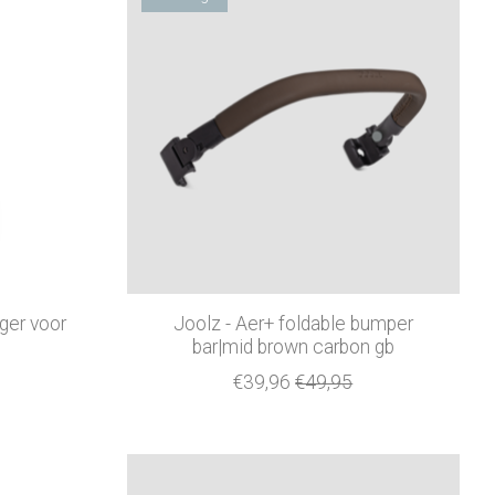
ger voor
Joolz - Aer+ foldable bumper
bar|mid brown carbon gb
€39,96
€49,95