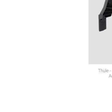
Thule -
A