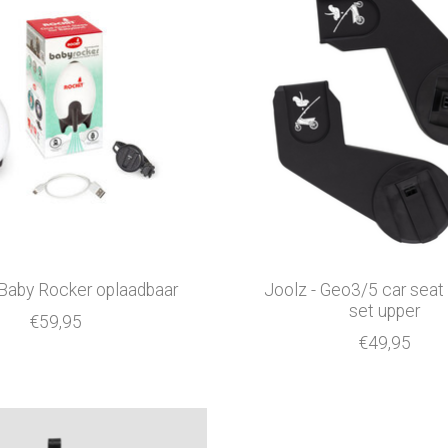
 Baby Rocker oplaadbaar
Joolz - Geo3/5 car seat
set upper
€59,95
€49,95