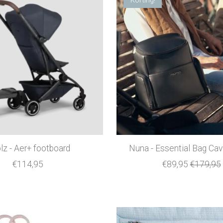
lz - Aer+ footboard
Nuna - Essential Bag Cav
€114,95
€89,95
€179,95