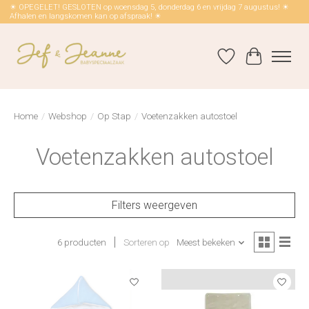
☀ OPEGELET! GESLOTEN op woensdag 5, donderdag 6 en vrijdag 7 augustus! ☀
Afhalen en langskomen kan op afspraak! ☀
Verlanglijst
Winkelwag
Home
/
Webshop
/
Op Stap
/
Voetenzakken autostoel
Voetenzakken autostoel
Filters weergeven
6 producten
Sorteren op
Meest bekeken