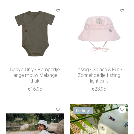
Baby's Only - Rompertje
Lassig - Splash & Fun -
lange mouw Melange
Zonnehoedje fishing
khaki
light pink
€16,95
€23,95
Korting!