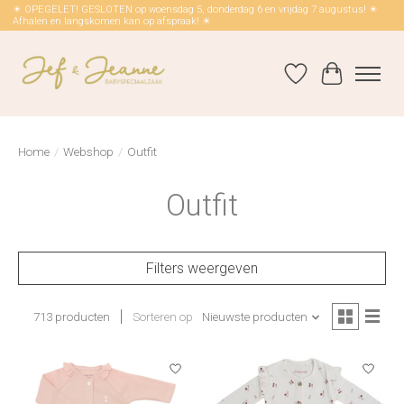
☀ OPEGELET! GESLOTEN op woensdag 5, donderdag 6 en vrijdag 7 augustus! ☀
Afhalen en langskomen kan op afspraak! ☀
Verlanglijst
Winkelwag
Home
/
Webshop
/
Outfit
Outfit
Filters weergeven
713 producten
Sorteren op
Nieuwste producten