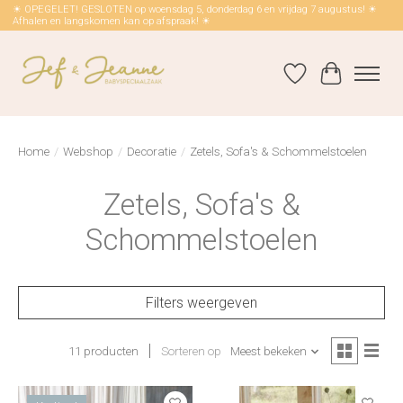
☀ OPEGELET! GESLOTEN op woensdag 5, donderdag 6 en vrijdag 7 augustus! ☀
Afhalen en langskomen kan op afspraak! ☀
Verlanglijst
Winkelwag
Home
/
Webshop
/
Decoratie
/
Zetels, Sofa's & Schommelstoelen
Zetels, Sofa's &
Schommelstoelen
Filters weergeven
11 producten
Sorteren op
Meest bekeken