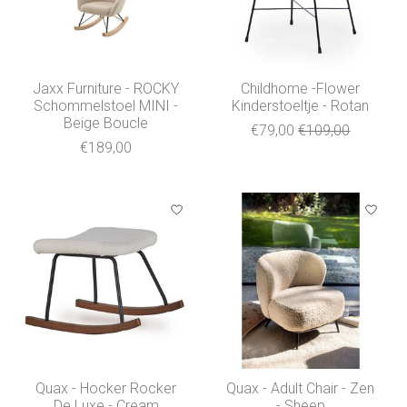
Jaxx Furniture - ROCKY
Childhome -Flower
Schommelstoel MINI -
Kinderstoeltje - Rotan
Beige Boucle
€79,00
€109,00
€189,00
Quax - Hocker Rocker
Quax - Adult Chair - Zen
De Luxe - Cream
- Sheep