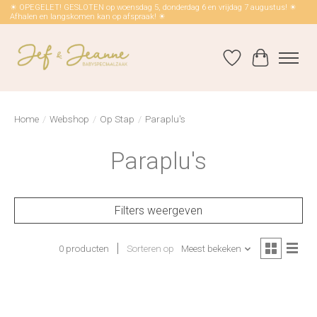
☀ OPEGELET! GESLOTEN op woensdag 5, donderdag 6 en vrijdag 7 augustus! ☀
Afhalen en langskomen kan op afspraak! ☀
Verlanglijst
Winkelwag
Home
/
Webshop
/
Op Stap
/
Paraplu's
Paraplu's
Filters weergeven
0 producten
Sorteren op
Meest bekeken