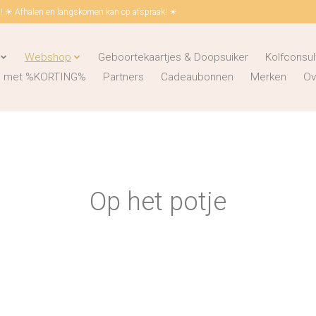
 ☀ Afhalen en langskomen kan op afspraak! ☀
Webshop
Geboortekaartjes & Doopsuiker
Kolfconsul
ks met %KORTING%
Partners
Cadeaubonnen
Merken
Ov
Op het potje