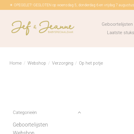
☀ OPEGELET! GESLOTEN op woensdag 5, donderdag 6 en vrijdag 7 augustus!
Geboortelijsten
Laatste stu
Home
/
Webshop
/
Verzorging
/
Op het potje
Categorieën
Geboortelijsten
Webshop