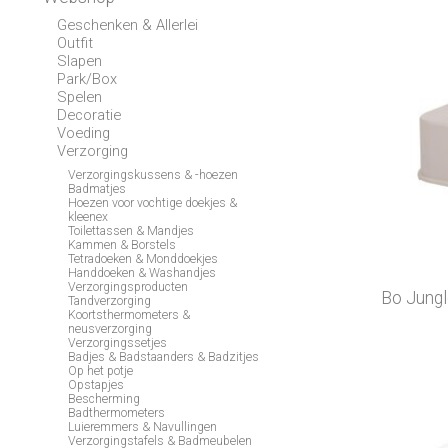
Geschenken & Allerlei
Outfit
Slapen
Park/Box
Spelen
Decoratie
Voeding
Verzorging
Verzorgingskussens & -hoezen
Badmatjes
Hoezen voor vochtige doekjes &
kleenex
Toilettassen & Mandjes
Kammen & Borstels
Tetradoeken & Monddoekjes
Handdoeken & Washandjes
Verzorgingsproducten
Bo Jungl
Tandverzorging
Koortsthermometers &
neusverzorging
Verzorgingssetjes
Badjes & Badstaanders & Badzitjes
Op het potje
Opstapjes
Bescherming
Badthermometers
Luieremmers & Navullingen
Verzorgingstafels & Badmeubelen