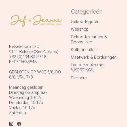
Categorieën
Geboortelijsten
Webshop
Geboortekaartjes &
Doopsuiker
Belseledorp 57C
Kolfconsulten
9111 Belsele (Sint-Niklaas)
+32 (0)494 80 59 18
Maatwerk & Borduringen
BE0746633843
Laatste stuks met
%KORTING%
GESLOTEN OP WOE 5/8, DO
6/8, VRIJ 7/8!
Partners
Maandag gesloten
Dinsdag op afspraak
Woensdag 10-17u
Donderdag 10-17u
Vrijdag 10-17u
Zaterdag