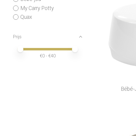
My Carry Potty
Quax
Prijs
Minimale prijswaarde
Price maximum value
€
0
- €
40
Bébé-J