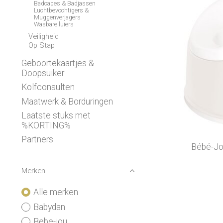
Badcapes & Badjassen
Luchtbevochtigers &
Muggenverjagers
Wasbare luiers
Veiligheid
Op Stap
Geboortekaartjes &
Doopsuiker
Kolfconsulten
Maatwerk & Borduringen
Laatste stuks met
%KORTING%
Partners
Bébé-Jou
Merken
Alle merken
Babydan
Bebe-jou