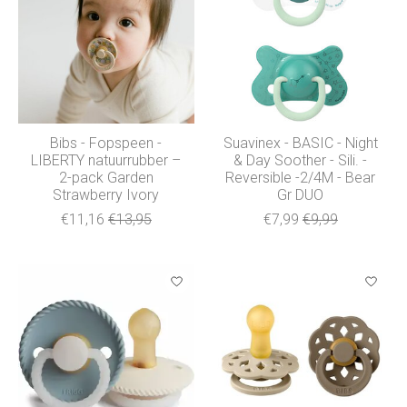
Bibs - Fopspeen -
Suavinex - BASIC - Night
LIBERTY natuurrubber –
& Day Soother - Sili. -
2-pack Garden
Reversible -2/4M - Bear
Strawberry Ivory
Gr DUO
€11,16
€13,95
€7,99
€9,99