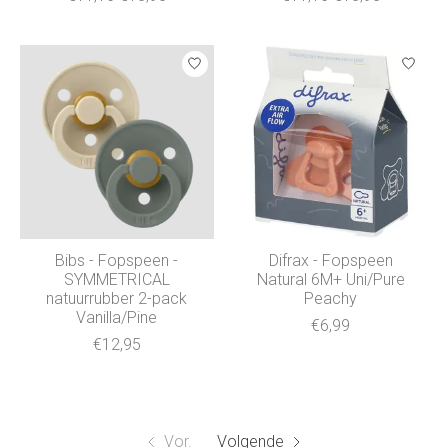
Bibs - Fopspeen -
Difrax - Fopspeen
SYMMETRICAL
Natural 6M+ Uni/Pure
natuurrubber 2-pack
Peachy
Vanilla/Pine
€6,99
€12,95
Vor.
Volgende