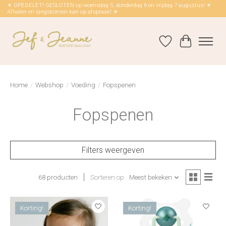
☀ OPEGELET! GESLOTEN op woensdag 5, donderdag 6 en vrijdag 7 augustus! ☀
Afhalen en langskomen kan op afspraak! ☀
Verlanglijst
Winkelwag
Home
/
Webshop
/
Voeding
/
Fopspenen
Fopspenen
Filters weergeven
68 producten
Sorteren op
Meest bekeken
Korting!
Korting!