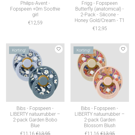
Philips-Avent -
Frigg - Fopspeen
Fopspeen +0m Soothie
Butterfly (anatomical) -
girl
2-Pack - Silicone -
Honey Gold/Cream - T1
€12,59
€12,95
Korting!
Korting!
Bibs - Fopspeen -
Bibs - Fopspeen -
LIBERTY natuurrubber –
LIBERTY natuurrubber –
2-pack Garden Bobo
2-pack Garden
Blue
Blossom Blush
€11,16
€13,95
€11,16
€13,95