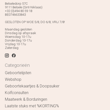
Belseledorp 57C
9111 Belsele (Sint-Niklaas)
+32 (0)494 80 59 18
BE0746633843
GESLOTEN OP WOE 5/8, DO 6/8, VRIJ 7/8!
Maandag gesloten
Dinsdag op afspraak
Woensdag 10-17u
Donderdag 10-17u
Vrijdag 10-17u
Zaterdag
Categorieën
Geboortelijsten
Webshop
Geboortekaartjes & Doopsuiker
Kolfconsulten
Maatwerk & Borduringen
Laatste stuks met %KORTING%