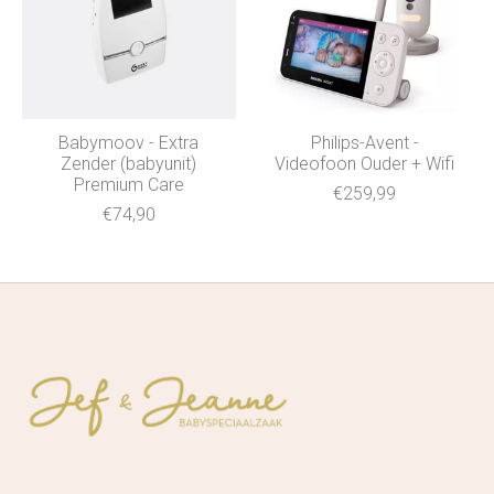
Babymoov - Extra
Philips-Avent -
Zender (babyunit)
Videofoon Ouder + Wifi
Premium Care
€259,99
€74,90