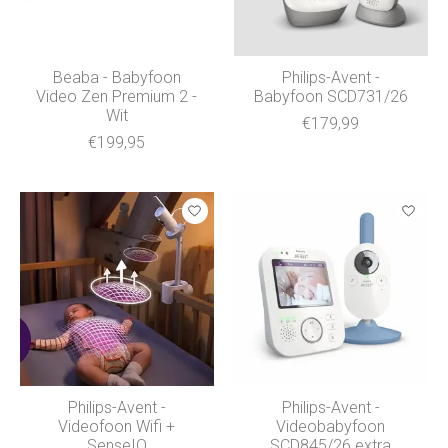
Beaba - Babyfoon
Philips-Avent -
Video Zen Premium 2 -
Babyfoon SCD731/26
Wit
€179,99
€199,95
Philips-Avent -
Philips-Avent -
Videofoon Wifi +
Videobabyfoon
SenseIQ
SCD845/26 extra