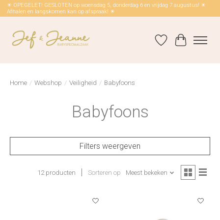
☀ OPEGELET! GESLOTEN op woensdag 5, donderdag 6 en vrijdag 7 augustus! ☀
Afhalen en langskomen kan op afspraak! ☀
Verlanglijst
Winkelwag
Home
/
Webshop
/
Veiligheid
/
Babyfoons
Babyfoons
Filters weergeven
12 producten
Sorteren op
Meest bekeken