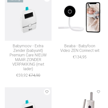
Babymoov - Extra
Beaba - Babyfoon
Zender (babyunit)
Video ZEN Connect wit
Premium Care NIEUW
€134,95
MAAR ZONDER
VERPAKKING (met
lader)
€59,92
€74,90