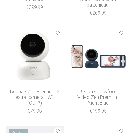
batterijduur
€399,99
€269,99
Beaba - Zen Premium 2
Beaba - Babyfoon
extra camera - Wit
Video Zen Premium
(OUT?)
Night Blue
€79,95
€199,95
Korting!