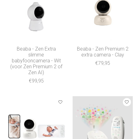
Beaba - Zen Extra
Beaba - Zen Premium 2
slimme
extra camera - Clay
babyfooncamera - Wit
€79,95
(voor Zen Premium 2 of
Zen AI)
€99,95