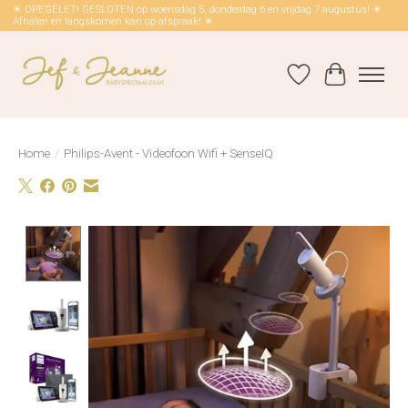
☀ OPEGELET! GESLOTEN op woensdag 5, donderdag 6 en vrijdag 7 augustus! ☀
Afhalen en langskomen kan op afspraak! ☀
Verlanglijst
Winkelwag
Home
/
Philips-Avent - Videofoon Wifi + SenseIQ
Product image slideshow Items