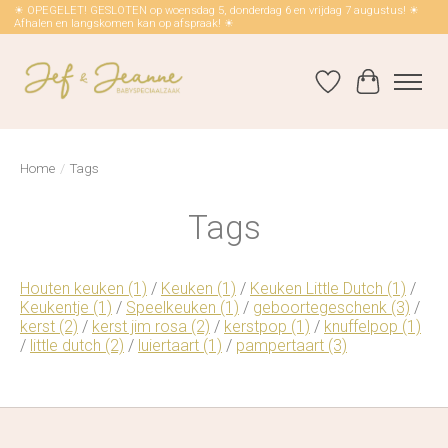
☀ OPEGELET! GESLOTEN op woensdag 5, donderdag 6 en vrijdag 7 augustus! ☀
Afhalen en langskomen kan op afspraak! ☀
Verlanglijst
Winkelwag
Home
/
Tags
Tags
Houten keuken
(1)
/
Keuken
(1)
/
Keuken Little Dutch
(1)
/
Keukentje
(1)
/
Speelkeuken
(1)
/
geboortegeschenk
(3)
/
kerst
(2)
/
kerst jim rosa
(2)
/
kerstpop
(1)
/
knuffelpop
(1)
/
little dutch
(2)
/
luiertaart
(1)
/
pampertaart
(3)