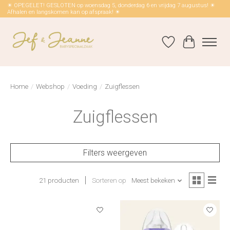
☀ OPEGELET! GESLOTEN op woensdag 5, donderdag 6 en vrijdag 7 augustus! ☀
Afhalen en langskomen kan op afspraak! ☀
Verlanglijst
Winkelwag
Home
/
Webshop
/
Voeding
/
Zuigflessen
Zuigflessen
Filters weergeven
21 producten
Sorteren op
Meest bekeken