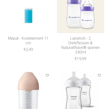
Mepal - Koelelement 11
Lansinoh - 2
cm
Drinkflessen &
NaturalWave® spenen
€2,49
240ml
€19,99