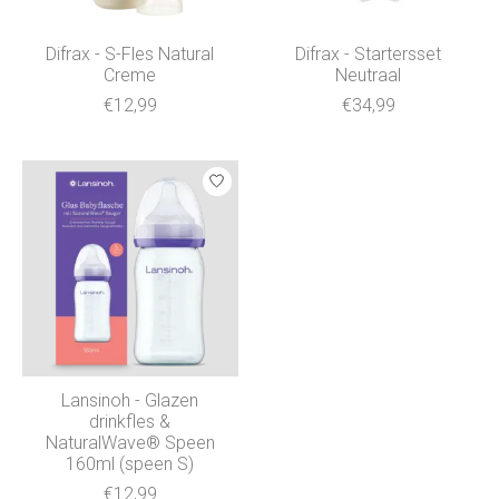
Difrax - S-Fles Natural
Difrax - Startersset
Creme
Neutraal
€12,99
€34,99
Lansinoh - Glazen
drinkfles &
NaturalWave® Speen
160ml (speen S)
€12,99