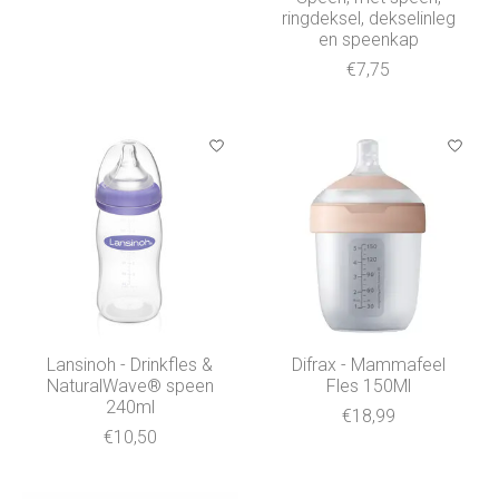
ringdeksel, dekselinleg
en speenkap
€7,75
Lansinoh - Drinkfles &
Difrax - Mammafeel
NaturalWave® speen
Fles 150Ml
240ml
€18,99
€10,50