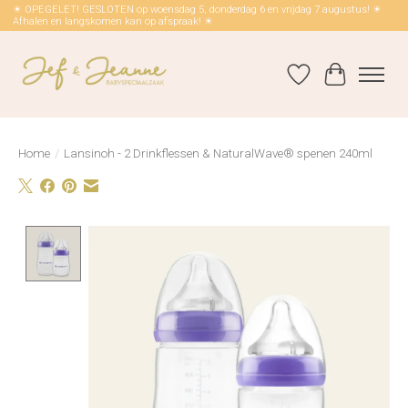
☀ OPEGELET! GESLOTEN op woensdag 5, donderdag 6 en vrijdag 7 augustus! ☀
Afhalen en langskomen kan op afspraak! ☀
Verlanglijst
Winkelwag
Home
/
Lansinoh - 2 Drinkflessen & NaturalWave® spenen 240ml
Product image slideshow Items