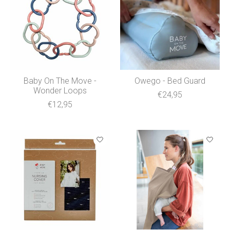
Baby On The Move -
Owego - Bed Guard
Wonder Loops
€24,95
€12,95