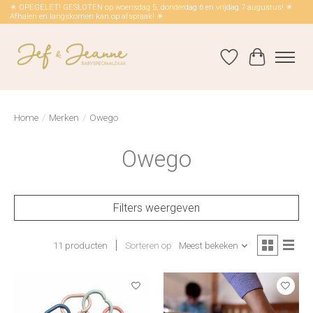
☀ OPEGELET! GESLOTEN op woensdag 5, donderdag 6 en vrijdag 7 augustus! ☀
Afhalen en langskomen kan op afspraak! ☀
Verlanglijst
Winkelwag
Home
/
Merken
/
Owego
Owego
Filters weergeven
11 producten
Sorteren op
Meest bekeken