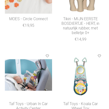
MOES - Circle Connect
Tikiri - MIJN EERSTE
BOSDIERTJE - HERT, in
€19,95
natuurlijk rubber, met
belletje 0+
€14,99
Taf Toys - Urban In Car
Taf Toys - Koala Car
Activity Center
Wheel Toy