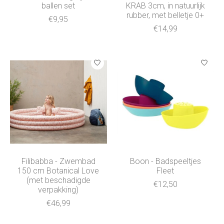
ballen set
KRAB 3cm, in natuurlijk
rubber, met belletje 0+
€9,95
€14,99
Filibabba - Zwembad
Boon - Badspeeltjes
150 cm Botanical Love
Fleet
(met beschadigde
€12,50
verpakking)
€46,99