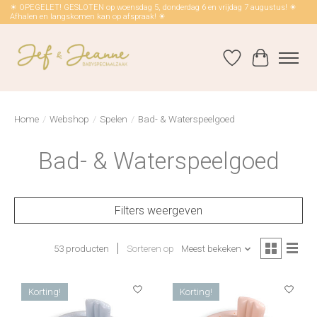
☀ OPEGELET! GESLOTEN op woensdag 5, donderdag 6 en vrijdag 7 augustus! ☀
Afhalen en langskomen kan op afspraak! ☀
Verlanglijst
Winkelwag
Home
/
Webshop
/
Spelen
/
Bad- & Waterspeelgoed
Bad- & Waterspeelgoed
Filters weergeven
53 producten
Sorteren op
Meest bekeken
Korting!
Korting!