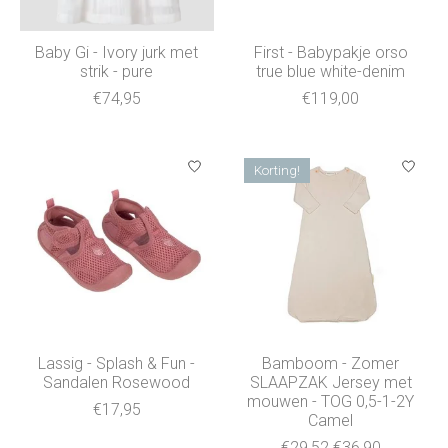
Baby Gi - Ivory jurk met
First - Babypakje orso
strik - pure
true blue white-denim
€74,95
€119,00
Korting!
Lassig - Splash & Fun -
Bamboom - Zomer
Sandalen Rosewood
SLAAPZAK Jersey met
mouwen - TOG 0,5-1-2Y
€17,95
Camel
€29,52
€36,90