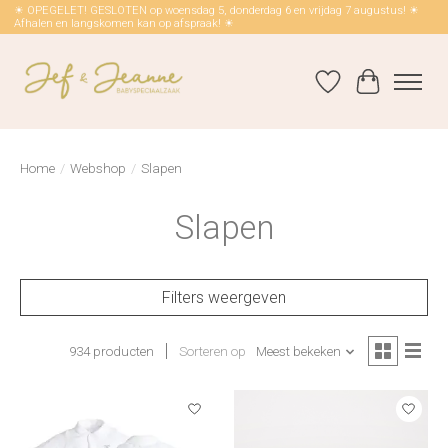
☀ OPEGELET! GESLOTEN op woensdag 5, donderdag 6 en vrijdag 7 augustus! ☀
Afhalen en langskomen kan op afspraak! ☀
Verlanglijst
Winkelwag
Home
/
Webshop
/
Slapen
Slapen
Filters weergeven
934 producten
Sorteren op
Meest bekeken