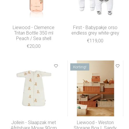
Liewood - Clemence
First - Babypakje orso
Tritan Bottle 350 ml
endless grey white-grey
Peach / Sea shell
€119,00
€20,00
Korting!
Jollein - Slaapzak met
Liewood - Weston
Afritsbare Mouw 90cm
Storage Box L Sandy