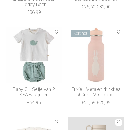
Teddy Bear
€25,60
€32,00
€36,99
Korting!
Baby Gi - Setje van 2
Trixie - Metalen drinkfles
SEA wit/groen
500ml - Mrs. Rabbit
€64,95
€21,59
€26,99