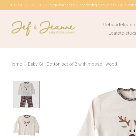
☀ OPEGELET! GESLOTEN op woensdag 5, donderdag 6 en vrijdag 7 augustus!
Geboortelijsten
Laatste stu
Home
/
Baby Gi - Cotton set of 2 with moose - wood
Product image slideshow Items