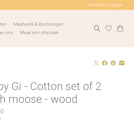
Aanmelden / Inloggen
ten
Maatwerk & Borduringen
er ons
Maak een afspraak
y Gi - Cotton set of 2
th moose - wood
50
w