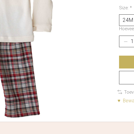
Size:
*
Hoeveel
Toev
♥ Bewaa