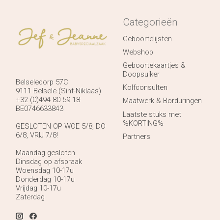
Categorieën
Geboortelijsten
Webshop
Geboortekaartjes &
Doopsuiker
Belseledorp 57C
Kolfconsulten
9111 Belsele (Sint-Niklaas)
+32 (0)494 80 59 18
Maatwerk & Borduringen
BE0746633843
Laatste stuks met
%KORTING%
GESLOTEN OP WOE 5/8, DO
6/8, VRIJ 7/8!
Partners
Maandag gesloten
Dinsdag op afspraak
Woensdag 10-17u
Donderdag 10-17u
Vrijdag 10-17u
Zaterdag