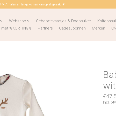
 ☀ Afhalen en langskomen kan op afspraak! ☀
Webshop
Geboortekaartjes & Doopsuiker
Kolfconsul
ks met %KORTING%
Partners
Cadeaubonnen
Merken
Ov
Bab
wi
€47,
Incl. bt