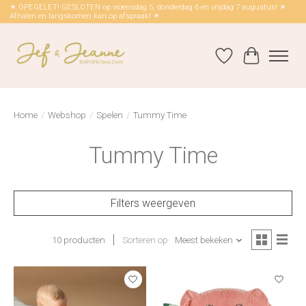
☀ OPEGELET! GESLOTEN op woensdag 5, donderdag 6 en vrijdag 7 augustus! ☀
Afhalen en langskomen kan op afspraak! ☀
Verlanglijst
Winkelwag
Home
/
Webshop
/
Spelen
/
Tummy Time
Tummy Time
Filters weergeven
10 producten
Sorteren op
Meest bekeken