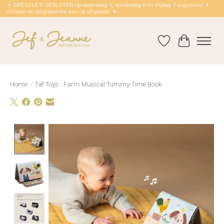
☀ OPEGELET! GESLOTEN op woensdag 5, donderdag 6 en vrijdag 7 augustus! ☀
Afhalen en langskomen kan op afspraak! ☀
Verlanglijst
Winkelwag
Home
/
Taf Toys - Farm Musical Tummy-Time Book
Product image slideshow Items