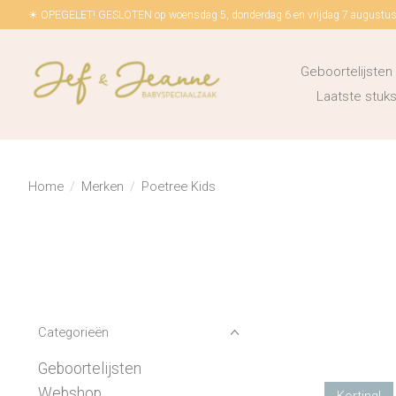
☀ OPEGELET! GESLOTEN op woensdag 5, donderdag 6 en vrijdag 7 augustus!
Geboortelijsten
Laatste stu
Home
/
Merken
/
Poetree Kids
Categorieën
Geboortelijsten
Webshop
Korting!