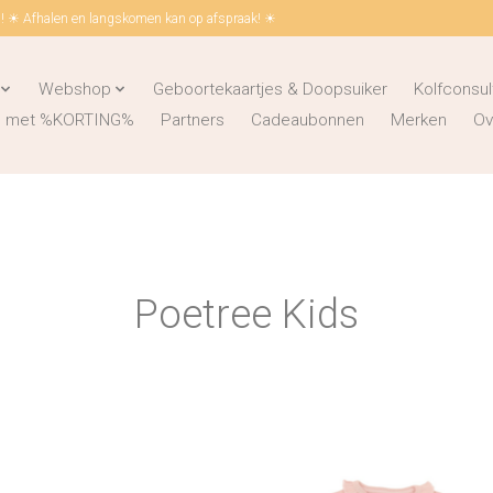
 ☀ Afhalen en langskomen kan op afspraak! ☀
Webshop
Geboortekaartjes & Doopsuiker
Kolfconsul
ks met %KORTING%
Partners
Cadeaubonnen
Merken
Ov
Poetree Kids