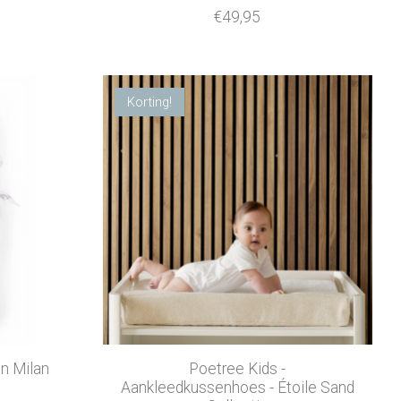
€49,95
Korting!
n Milan
Poetree Kids -
Aankleedkussenhoes - Étoile Sand