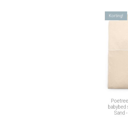
Korting!
Poetree
babybed 
Sand -