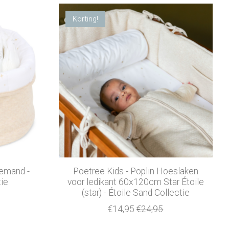
Korting!
emand -
Poetree Kids - Poplin Hoeslaken
tie
voor ledikant 60x120cm Star Étoile
(star) - Étoile Sand Collectie
€14,95
€24,95