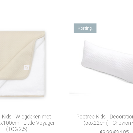
Korting!
 Kids - Wiegdeken met
Poetree Kids - Decorati
0x100cm - Little Voyager
(55x22cm) - Chevron 
(TOG 2,5)
€9,99
€34,95