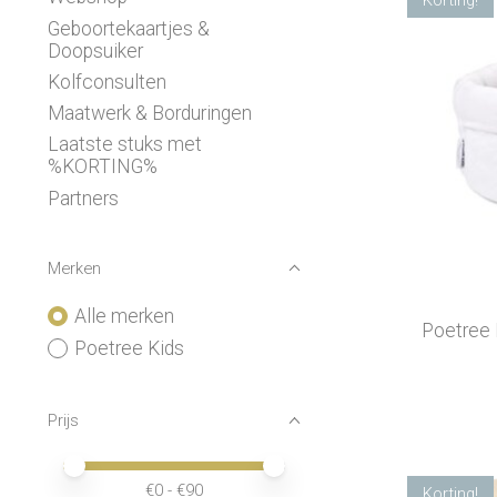
Geboortekaartjes &
Doopsuiker
Kolfconsulten
Maatwerk & Borduringen
Laatste stuks met
%KORTING%
Partners
Merken
Alle merken
Poetree
Poetree Kids
Prijs
Minimale prijswaarde
Price maximum value
€
0
- €
90
Korting!