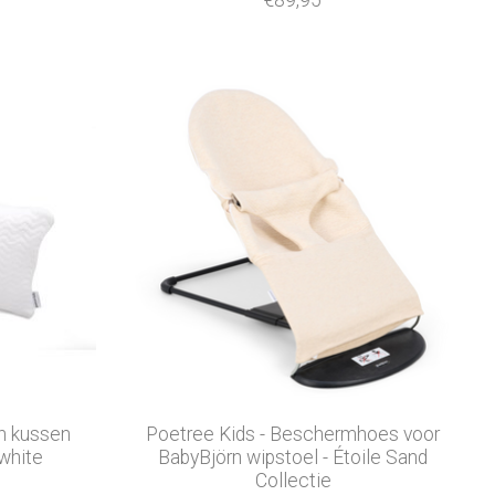
€89,95
on kussen
Poetree Kids - Beschermhoes voor
white
BabyBjörn wipstoel - Étoile Sand
Collectie