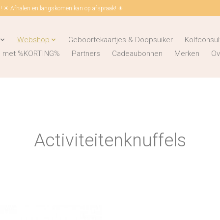
 ☀ Afhalen en langskomen kan op afspraak! ☀
Webshop
Geboortekaartjes & Doopsuiker
Kolfconsul
ks met %KORTING%
Partners
Cadeaubonnen
Merken
Ov
Activiteitenknuffels