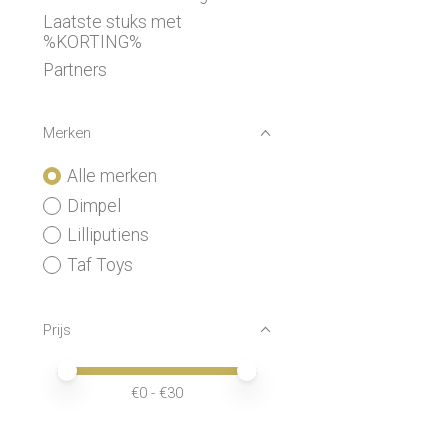
Laatste stuks met
%KORTING%
Partners
Merken
Alle merken
Dimpel
Lilliputiens
Taf Toys
Prijs
Minimale prijswaarde
Price maximum value
€
0
- €
30