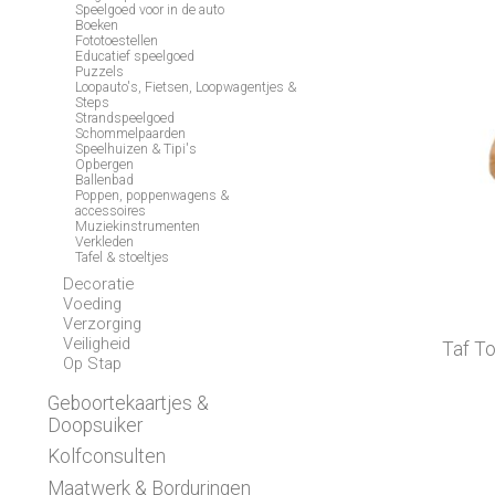
Speelgoed voor in de auto
Boeken
Fototoestellen
Educatief speelgoed
Puzzels
Loopauto's, Fietsen, Loopwagentjes &
Steps
Strandspeelgoed
Schommelpaarden
Speelhuizen & Tipi's
Opbergen
Ballenbad
Poppen, poppenwagens &
accessoires
Muziekinstrumenten
Verkleden
Tafel & stoeltjes
Decoratie
Voeding
Verzorging
Veiligheid
Taf To
Op Stap
Geboortekaartjes &
Doopsuiker
Kolfconsulten
Maatwerk & Borduringen