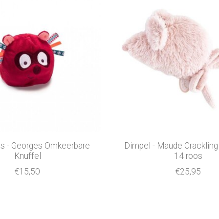
ens - Georges Omkeerbare
Dimpel - Maude Cracklin
Knuffel
14 roos
€15,50
€25,95