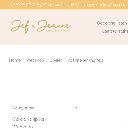
☀ OPEGELET! GESLOTEN op woensdag 5, donderdag 6 en vrijdag 7 augustus!
Geboortelijsten
Laatste stu
Home
/
Webshop
/
Spelen
/
Activiteitenknuffels
Categorieën
Geboortelijsten
Webshop