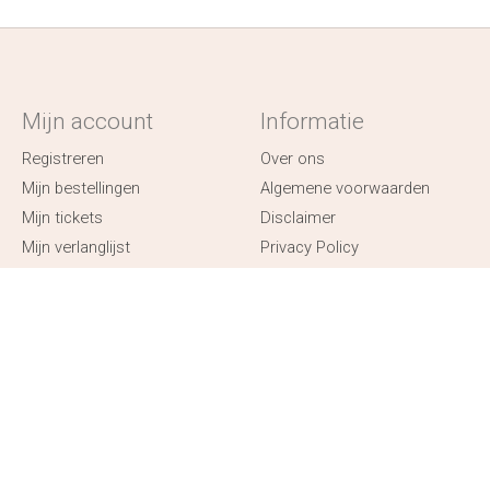
Mijn account
Informatie
Registreren
Over ons
Mijn bestellingen
Algemene voorwaarden
Mijn tickets
Disclaimer
Mijn verlanglijst
Privacy Policy
Mijn geboortelijst favorieten
Betaalmethoden
Verzenden & retourneren
Openingsuren - Contact -
Maak een afspraak
✧ Lijstjestijd ✧