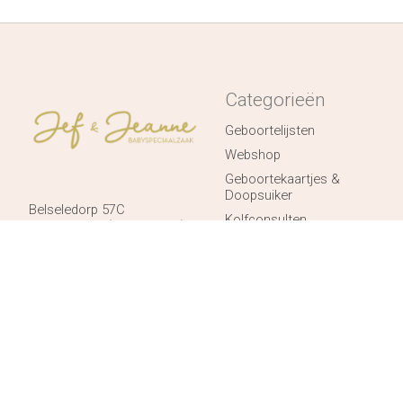
Categorieën
Geboortelijsten
Webshop
Geboortekaartjes &
Doopsuiker
Belseledorp 57C
Kolfconsulten
9111 Belsele (Sint-Niklaas)
+32 (0)494 80 59 18
Maatwerk & Borduringen
BE0746633843
Laatste stuks met
%KORTING%
GESLOTEN OP WOE 5/8, DO
6/8, VRIJ 7/8!
Partners
Maandag gesloten
Dinsdag op afspraak
Woensdag 10-17u
Donderdag 10-17u