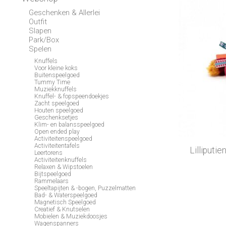
Geschenken & Allerlei
Outfit
Slapen
Park/Box
Spelen
Knuffels
Voor kleine koks
Buitenspeelgoed
Tummy Time
Muziekknuffels
Knuffel- & fopspeendoekjes
Zacht speelgoed
Houten speelgoed
Geschenksetjes
Klim- en balansspeelgoed
Open ended play
Activiteitenspeelgoed
Activiteitentafels
Lilliputi
Leertorens
Activiteitenknuffels
Relaxen & Wipstoelen
Bijtspeelgoed
Rammelaars
Speeltapijten & -bogen, Puzzelmatten
Bad- & Waterspeelgoed
Magnetisch Speelgoed
Creatief & Knutselen
Mobielen & Muziekdoosjes
Wagenspanners