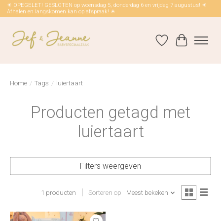
☀ OPEGELET! GESLOTEN op woensdag 5, donderdag 6 en vrijdag 7 augustus! ☀
Afhalen en langskomen kan op afspraak! ☀
Verlanglijst
Winkelwag
Home
/
Tags
/
luiertaart
Producten getagd met
luiertaart
Filters weergeven
1 producten
Sorteren op
Meest bekeken