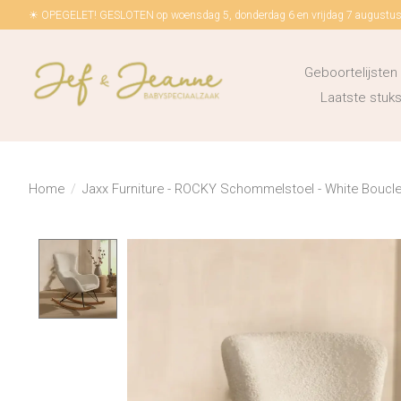
☀ OPEGELET! GESLOTEN op woensdag 5, donderdag 6 en vrijdag 7 augustus!
Geboortelijsten
Laatste stu
Home
/
Jaxx Furniture - ROCKY Schommelstoel - White Boucl
Product image slideshow Items