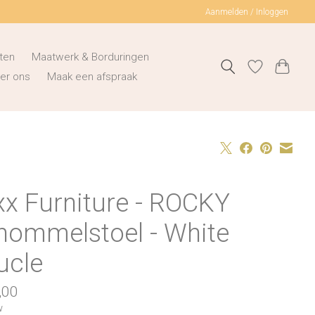
Aanmelden / Inloggen
ten
Maatwerk & Borduringen
er ons
Maak een afspraak
xx Furniture - ROCKY
hommelstoel - White
ucle
,00
w