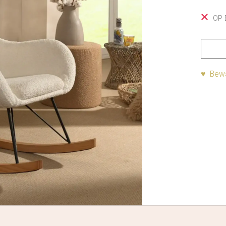
OP 
♥ Bewa