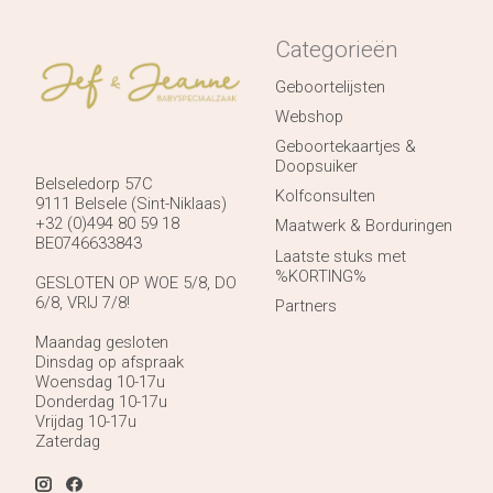
Categorieën
Geboortelijsten
Webshop
Geboortekaartjes &
Doopsuiker
Belseledorp 57C
Kolfconsulten
9111 Belsele (Sint-Niklaas)
+32 (0)494 80 59 18
Maatwerk & Borduringen
BE0746633843
Laatste stuks met
%KORTING%
GESLOTEN OP WOE 5/8, DO
6/8, VRIJ 7/8!
Partners
Maandag gesloten
Dinsdag op afspraak
Woensdag 10-17u
Donderdag 10-17u
Vrijdag 10-17u
Zaterdag