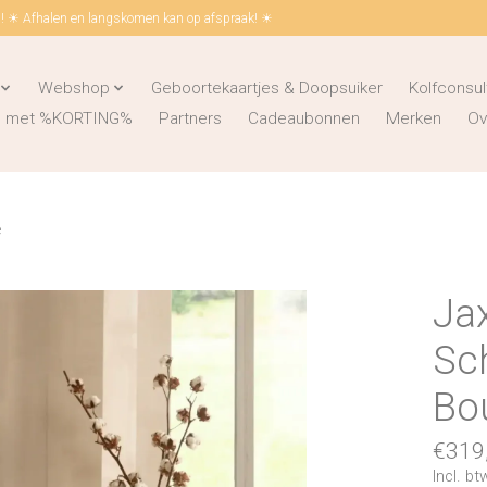
 ☀ Afhalen en langskomen kan op afspraak! ☀
Webshop
Geboortekaartjes & Doopsuiker
Kolfconsul
ks met %KORTING%
Partners
Cadeaubonnen
Merken
Ov
e
Ja
Sc
Bo
€319
Incl. bt