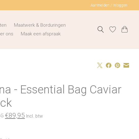
Aanmelden / Inloggen
ten
Maatwerk & Borduringen
er ons
Maak een afspraak
a - Essential Bag Caviar
ack
€89,95
95
Incl. btw