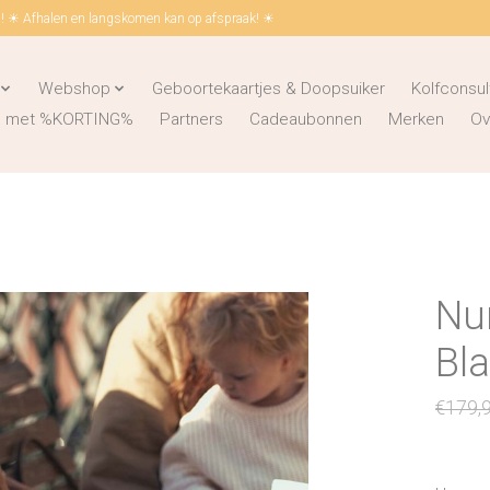
 ☀ Afhalen en langskomen kan op afspraak! ☀
Webshop
Geboortekaartjes & Doopsuiker
Kolfconsul
ks met %KORTING%
Partners
Cadeaubonnen
Merken
Ov
Nun
Bl
€179,