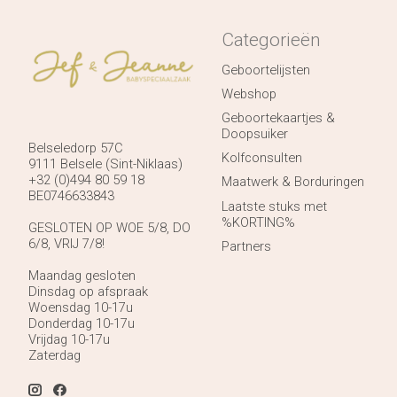
Categorieën
Geboortelijsten
Webshop
Geboortekaartjes &
Doopsuiker
Belseledorp 57C
Kolfconsulten
9111 Belsele (Sint-Niklaas)
+32 (0)494 80 59 18
Maatwerk & Borduringen
BE0746633843
Laatste stuks met
%KORTING%
GESLOTEN OP WOE 5/8, DO
6/8, VRIJ 7/8!
Partners
Maandag gesloten
Dinsdag op afspraak
Woensdag 10-17u
Donderdag 10-17u
Vrijdag 10-17u
Zaterdag