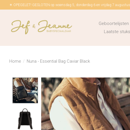
☀ OPEGELET! GESLOTEN op woensdag 5, donderdag 6 en vrijdag 7 augustus!
Geboortelijsten
Laatste stu
Home
/
Nuna - Essential Bag Caviar Black
Product image slideshow Items