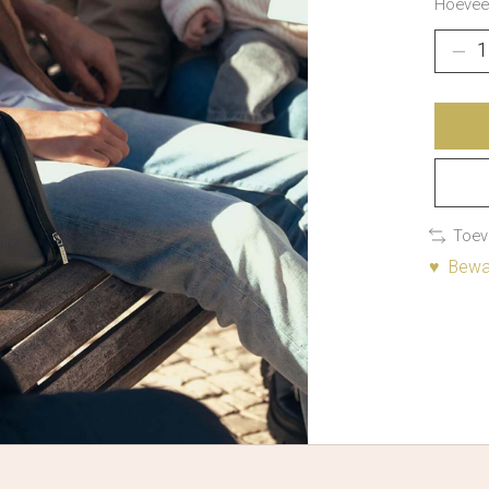
Hoeveel
Toev
♥ Bewaa