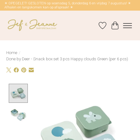
☀ OPEGELET! GESLOTEN op woensdag 5, donderdag 6 en vrijdag 7 augustus! ☀
Afhalen en langskomen kan op afspraak! ☀
Verlanglijst
Winkelwag
Home
/
Done by Deer - Snack box set 3 pcs Happy clouds Green (per 6 pcs)
Product image slideshow Items