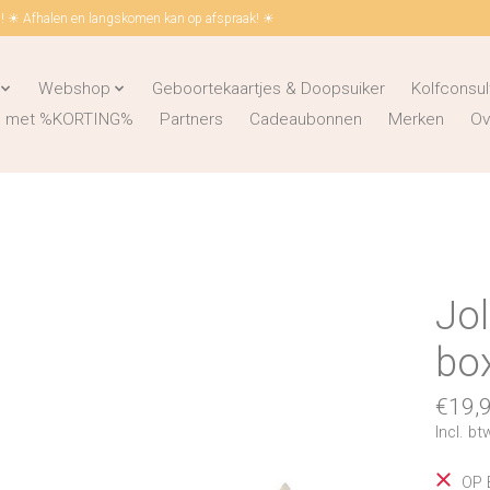
 ☀ Afhalen en langskomen kan op afspraak! ☀
Webshop
Geboortekaartjes & Doopsuiker
Kolfconsul
ks met %KORTING%
Partners
Cadeaubonnen
Merken
Ov
Jol
box
€19,
Incl. bt
OP 