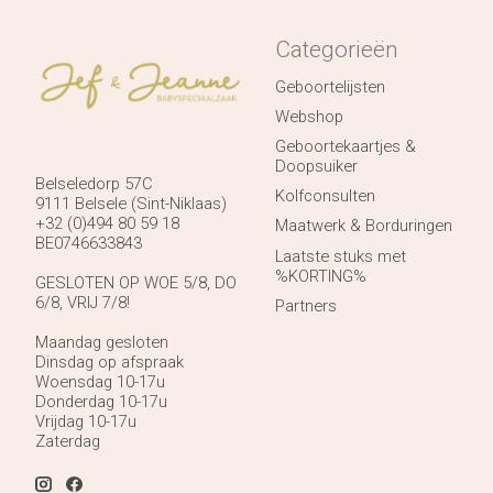
Categorieën
Geboortelijsten
Webshop
Geboortekaartjes &
Doopsuiker
Belseledorp 57C
Kolfconsulten
9111 Belsele (Sint-Niklaas)
+32 (0)494 80 59 18
Maatwerk & Borduringen
BE0746633843
Laatste stuks met
%KORTING%
GESLOTEN OP WOE 5/8, DO
6/8, VRIJ 7/8!
Partners
Maandag gesloten
Dinsdag op afspraak
Woensdag 10-17u
Donderdag 10-17u
Vrijdag 10-17u
Zaterdag