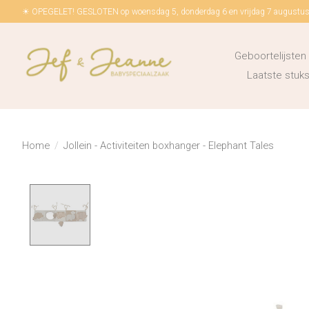
☀ OPEGELET! GESLOTEN op woensdag 5, donderdag 6 en vrijdag 7 augustus!
Geboortelijsten
Laatste stu
Home
/
Jollein - Activiteiten boxhanger - Elephant Tales
Product image slideshow Items