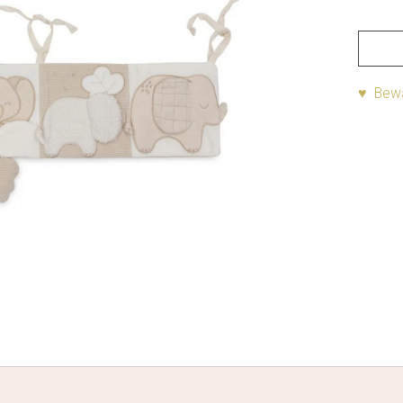
♥ Bewa