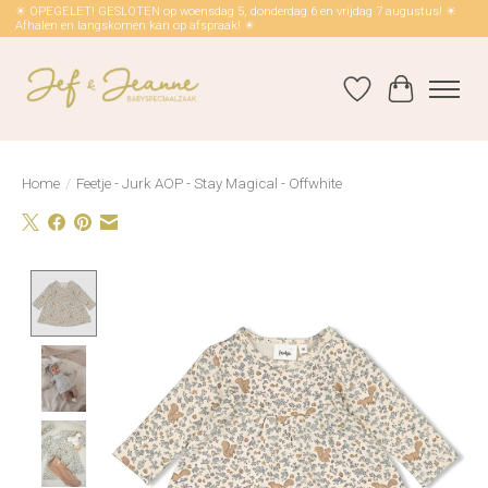
☀ OPEGELET! GESLOTEN op woensdag 5, donderdag 6 en vrijdag 7 augustus! ☀
Afhalen en langskomen kan op afspraak! ☀
Verlanglijst
Winkelwag
Home
/
Feetje - Jurk AOP - Stay Magical - Offwhite
Product image slideshow Items