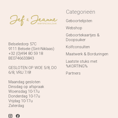
Categorieën
Geboortelijsten
Webshop
Geboortekaartjes &
Doopsuiker
Belseledorp 57C
Kolfconsulten
9111 Belsele (Sint-Niklaas)
+32 (0)494 80 59 18
Maatwerk & Borduringen
BE0746633843
Laatste stuks met
%KORTING%
GESLOTEN OP WOE 5/8, DO
6/8, VRIJ 7/8!
Partners
Maandag gesloten
Dinsdag op afspraak
Woensdag 10-17u
Donderdag 10-17u
Vrijdag 10-17u
Zaterdag