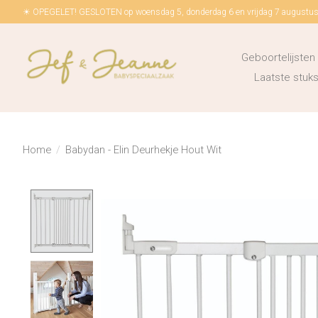
☀ OPEGELET! GESLOTEN op woensdag 5, donderdag 6 en vrijdag 7 augustus!
Geboortelijsten
Laatste stu
Home
/
Babydan - Elin Deurhekje Hout Wit
Product image slideshow Items