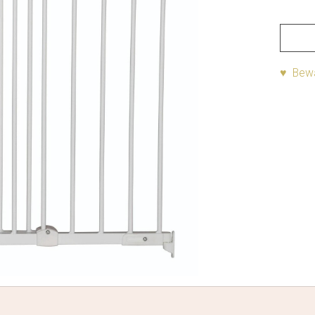
♥ Bewa