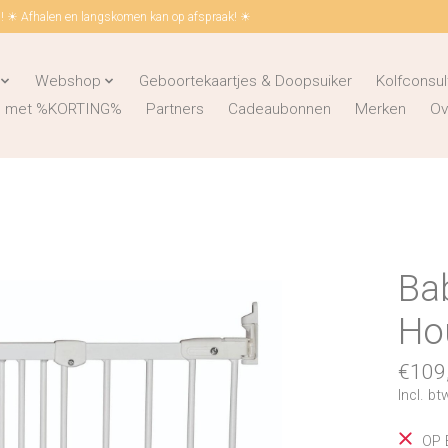
 ☀ Afhalen en langskomen kan op afspraak! ☀
Webshop
Geboortekaartjes & Doopsuiker
Kolfconsul
ks met %KORTING%
Partners
Cadeaubonnen
Merken
Ov
Bab
Ho
€109
Incl. bt
OP 