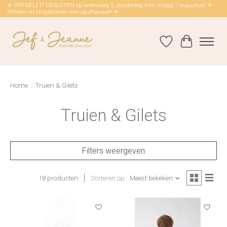
☀ OPEGELET! GESLOTEN op woensdag 5, donderdag 6 en vrijdag 7 augustus! ☀
Afhalen en langskomen kan op afspraak! ☀
Verlanglijst
Winkelwag
Home
/
Truien & Gilets
Truien & Gilets
Filters weergeven
18 producten
Sorteren op
Meest bekeken