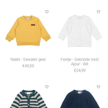
Natini - Sweater geel
Feetje - Gebreide Vest
Ajour - Wit
€49,50
€24,99