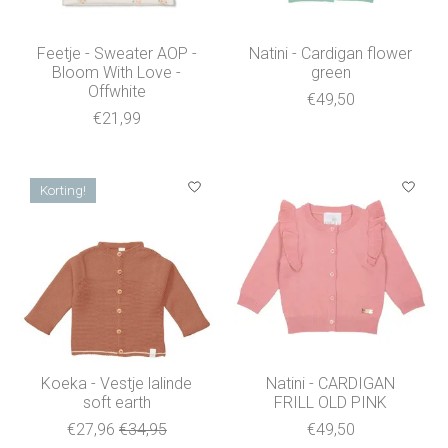
Feetje - Sweater AOP -
Natini - Cardigan flower
Bloom With Love -
green
Offwhite
€49,50
€21,99
Korting!
Koeka - Vestje lalinde
Natini - CARDIGAN
soft earth
FRILL OLD PINK
€27,96
€34,95
€49,50