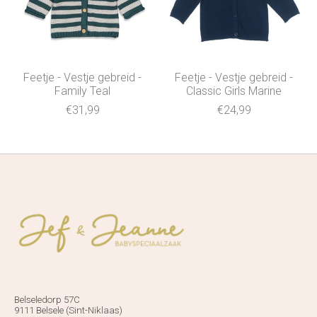
Feetje - Vestje gebreid -
Feetje - Vestje gebreid -
Family Teal
Classic Girls Marine
€31,99
€24,99
Belseledorp 57C
9111 Belsele (Sint-Niklaas)