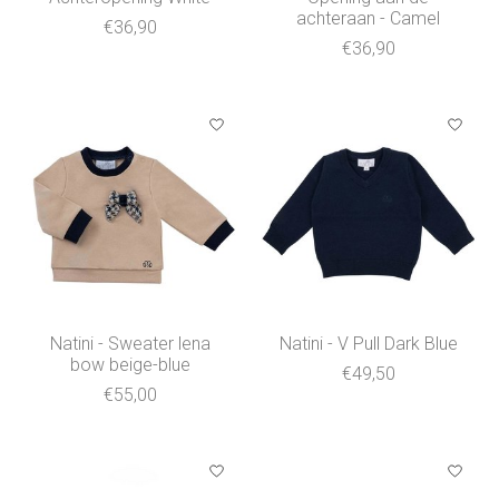
achteraan - Camel
€36,90
€36,90
Natini - Sweater lena
Natini - V Pull Dark Blue
bow beige-blue
€49,50
€55,00