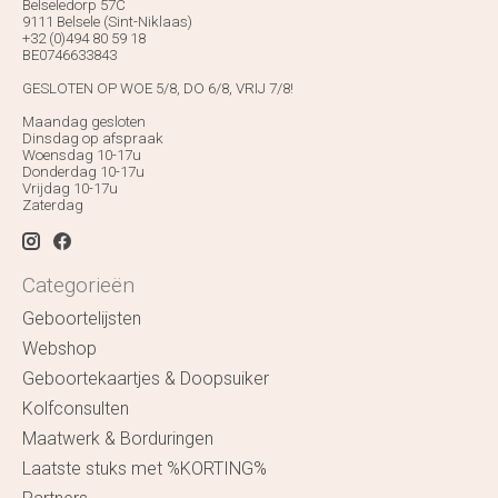
Belseledorp 57C
9111 Belsele (Sint-Niklaas)
+32 (0)494 80 59 18
BE0746633843
GESLOTEN OP WOE 5/8, DO 6/8, VRIJ 7/8!
Maandag gesloten
Dinsdag op afspraak
Woensdag 10-17u
Donderdag 10-17u
Vrijdag 10-17u
Zaterdag
Categorieën
Geboortelijsten
Webshop
Geboortekaartjes & Doopsuiker
Kolfconsulten
Maatwerk & Borduringen
Laatste stuks met %KORTING%