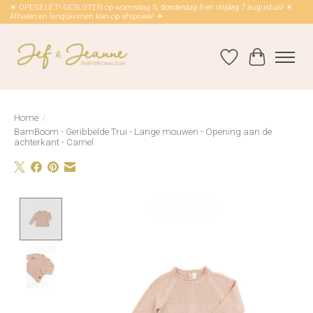
☀ OPEGELET! GESLOTEN op woensdag 5, donderdag 6 en vrijdag 7 augustus! ☀
Afhalen en langskomen kan op afspraak! ☀
Verlanglijst
Winkelwag
Home
/
BamBoom - Geribbelde Trui - Lange mouwen - Opening aan de
achterkant - Camel
Product image slideshow Items