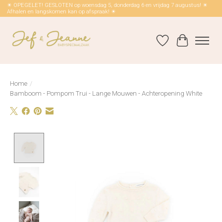
☀ OPEGELET! GESLOTEN op woensdag 5, donderdag 6 en vrijdag 7 augustus! ☀
Afhalen en langskomen kan op afspraak! ☀
Verlanglijst
Winkelwag
Home
/
Bamboom - Pompom Trui - Lange Mouwen - Achteropening White
Product image slideshow Items