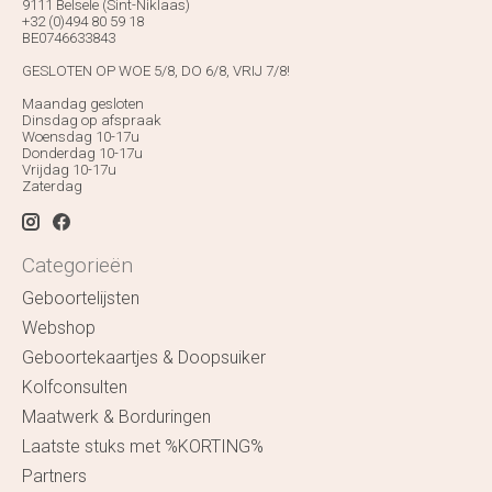
9111 Belsele (Sint-Niklaas)
+32 (0)494 80 59 18
BE0746633843
GESLOTEN OP WOE 5/8, DO 6/8, VRIJ 7/8!
Maandag gesloten
Dinsdag op afspraak
Woensdag 10-17u
Donderdag 10-17u
Vrijdag 10-17u
Zaterdag
Categorieën
Geboortelijsten
Webshop
Geboortekaartjes & Doopsuiker
Kolfconsulten
Maatwerk & Borduringen
Laatste stuks met %KORTING%
Partners