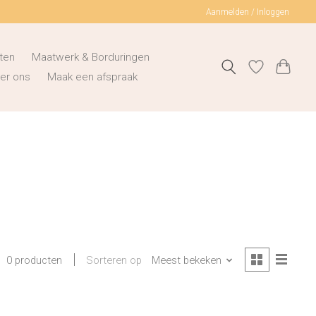
Aanmelden / Inloggen
ten
Maatwerk & Borduringen
er ons
Maak een afspraak
Sorteren op
Meest bekeken
0 producten