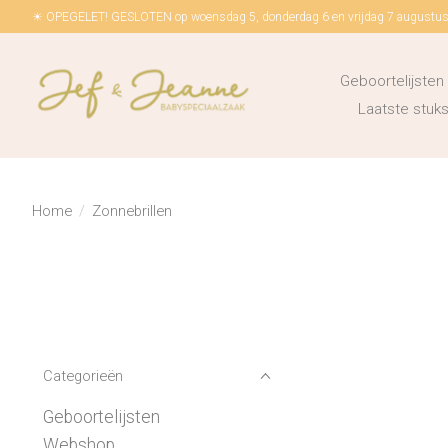
☀ OPEGELET! GESLOTEN op woensdag 5, donderdag 6 en vrijdag 7 augustus!
Geboortelijsten
Laatste stu
Home
/
Zonnebrillen
Categorieën
Geboortelijsten
Webshop