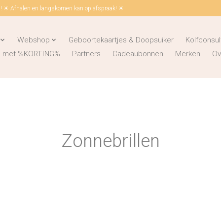
 ☀ Afhalen en langskomen kan op afspraak! ☀
Webshop
Geboortekaartjes & Doopsuiker
Kolfconsul
ks met %KORTING%
Partners
Cadeaubonnen
Merken
Ov
Zonnebrillen