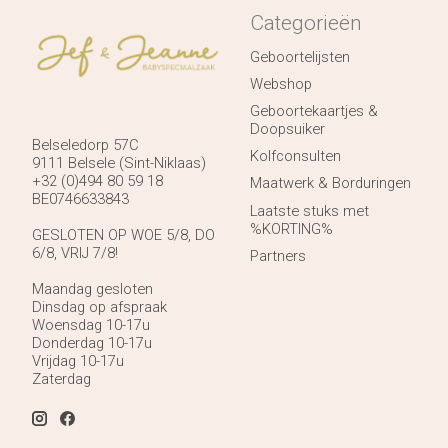
Categorieën
Geboortelijsten
Webshop
Geboortekaartjes &
Doopsuiker
Belseledorp 57C
Kolfconsulten
9111 Belsele (Sint-Niklaas)
+32 (0)494 80 59 18
Maatwerk & Borduringen
BE0746633843
Laatste stuks met
%KORTING%
GESLOTEN OP WOE 5/8, DO
6/8, VRIJ 7/8!
Partners
Maandag gesloten
Dinsdag op afspraak
Woensdag 10-17u
Donderdag 10-17u
Vrijdag 10-17u
Zaterdag