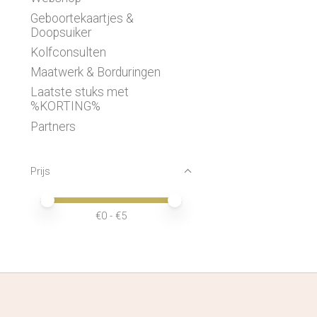
Geboortekaartjes &
Doopsuiker
Kolfconsulten
Maatwerk & Borduringen
Laatste stuks met
%KORTING%
Partners
Prijs
Minimale prijswaarde
Price maximum value
€
0
- €
5