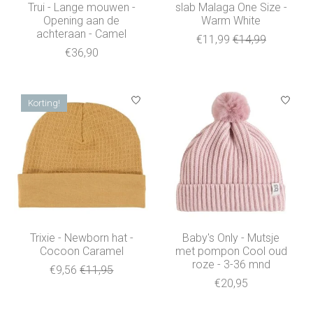
Trui - Lange mouwen -
slab Malaga One Size -
Opening aan de
Warm White
achteraan - Camel
€11,99
€14,99
€36,90
Korting!
Trixie - Newborn hat -
Baby's Only - Mutsje
Cocoon Caramel
met pompon Cool oud
roze - 3-36 mnd
€9,56
€11,95
€20,95