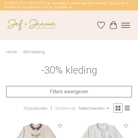
☀ OPEGELET! GESLOTEN op woensdag 5, donderdag 6 en vrijdag 7 augustus! ☀
Afhalen en langskomen kan op afspraak! ☀
Verlanglijst
Winkelwag
Home
/
-30% kleding
-30% kleding
Filters weergeven
53 producten
Sorteren op
Meest bekeken