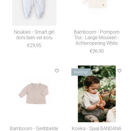
Noukies - Smart girl
Bamboom - Pompom
dors bien vel ecru
Trui - Lange Mouwen -
Achteropening White
€29,95
€36,90
Korting!
Bamboom - Geribbelde
Koeka - Sjaal BANDANA