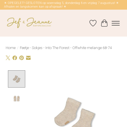
☀ OPEGELET! GESLOTEN op woensdag 5, donderdag 6 en vrijdag 7 augustus! ☀
Afhalen en langskomen kan op afspraak! ☀
Verlanglijst
Winkelwag
Home
/
Feetje - Sokjes - Into The Forest - Offwhite melange 68-74
Product image slideshow Items