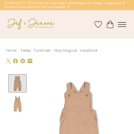
☀ OPEGELET! GESLOTEN op woensdag 5, donderdag 6 en vrijdag 7 augustus! ☀
Afhalen en langskomen kan op afspraak! ☀
Verlanglijst
Winkelwag
Home
/
Feetje - Tuinbroek - Stay Magical - Hazelnoot
Product image slideshow Items