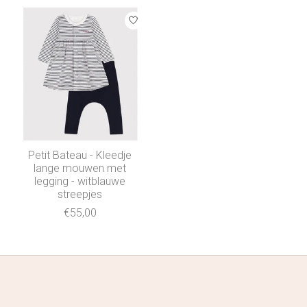
Petit Bateau - Kleedje
lange mouwen met
legging - witblauwe
streepjes
€55,00