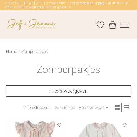
☀ OPEGELET! GESLOTEN op woensdag 5, donderdag 6 en vrijdag 7 augustus! ☀
Afhalen en langskomen kan op afspraak! ☀
Verlanglijst
Winkelwag
Home
/
Zomperpakjes
Zomperpakjes
Filters weergeven
21 producten
Sorteren op
Meest bekeken