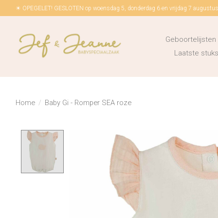
☀ OPEGELET! GESLOTEN op woensdag 5, donderdag 6 en vrijdag 7 augustus!
Geboortelijsten
Laatste stu
Home
/
Baby Gi - Romper SEA roze
Product image slideshow Items