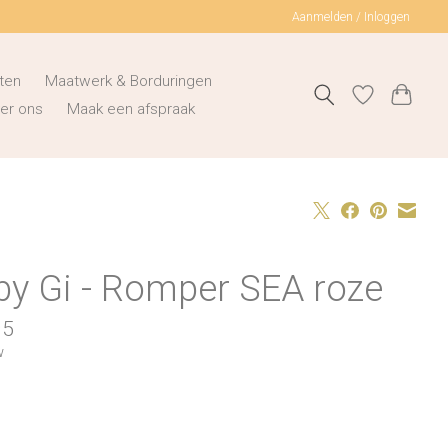
Aanmelden / Inloggen
ten
Maatwerk & Borduringen
er ons
Maak een afspraak
by Gi - Romper SEA roze
95
w