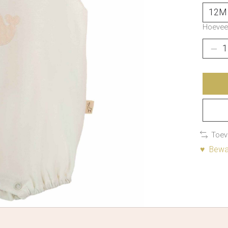
Hoeveel
Toev
♥ Bewaa