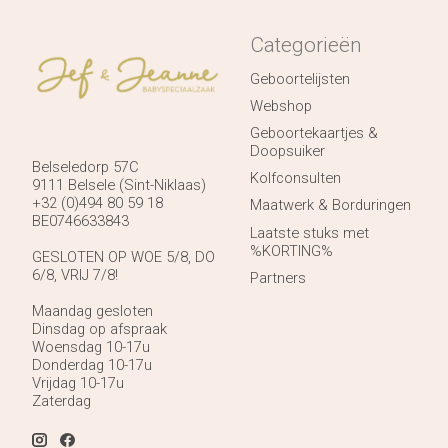
Categorieën
Geboortelijsten
Webshop
Geboortekaartjes &
Doopsuiker
Belseledorp 57C
Kolfconsulten
9111 Belsele (Sint-Niklaas)
+32 (0)494 80 59 18
Maatwerk & Borduringen
BE0746633843
Laatste stuks met
%KORTING%
GESLOTEN OP WOE 5/8, DO
6/8, VRIJ 7/8!
Partners
Maandag gesloten
Dinsdag op afspraak
Woensdag 10-17u
Donderdag 10-17u
Vrijdag 10-17u
Zaterdag