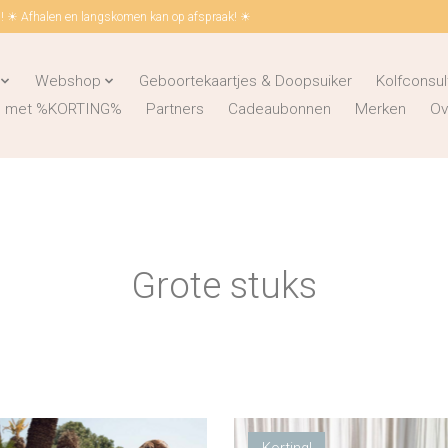
 ☀ Afhalen en langskomen kan op afspraak! ☀
Webshop
Geboortekaartjes & Doopsuiker
Kolfconsul
ks met %KORTING%
Partners
Cadeaubonnen
Merken
Ov
Grote stuks
Korting!