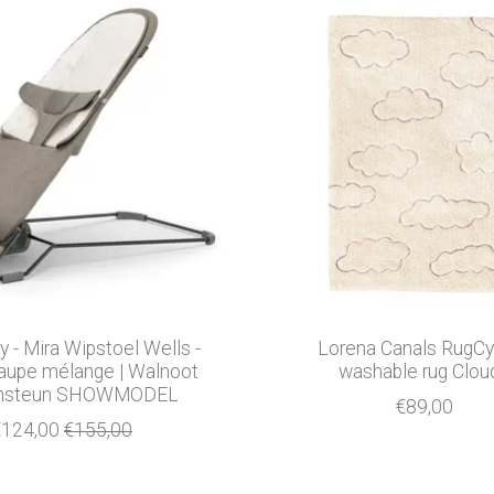
 - Mira Wipstoel Wells -
Lorena Canals RugCy
aupe mélange | Walnoot
washable rug Clou
ensteun SHOWMODEL
€89,00
€124,00
€155,00