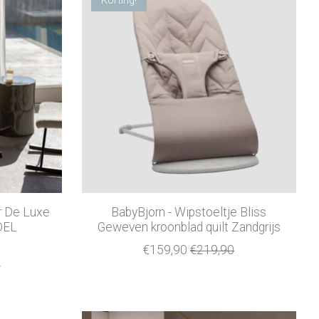
r De Luxe
BabyBjorn - Wipstoeltje Bliss
DEL
Geweven kroonblad quilt Zandgrijs
€159,90
€219,90
0