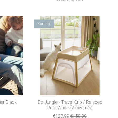
Korting!
iar Black
Bo Jungle - Travel Crib / Reisbed
Pure White (2 niveau's)
€127,99
€159,99