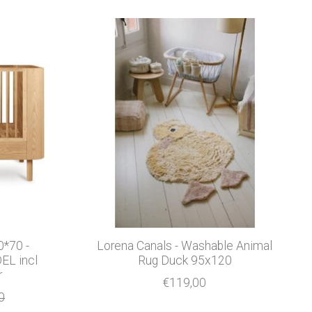
0*70 -
Lorena Canals - Washable Animal
L incl
Rug Duck 95x120
r
€119,00
0