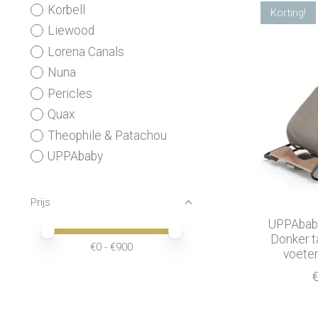
Korbell
Korting!
Liewood
Lorena Canals
Nuna
Pericles
Quax
Theophile & Patachou
UPPAbaby
Prijs
UPPAbaby
Minimale prijswaarde
Price maximum value
Donker t
€
0
- €
900
voet