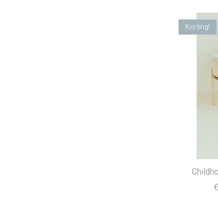
Korting!
Childh