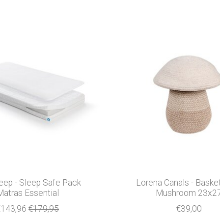
eep - Sleep Safe Pack
Lorena Canals - Baske
Matras Essential
Mushroom 23x2
€143,96
€179,95
€39,00