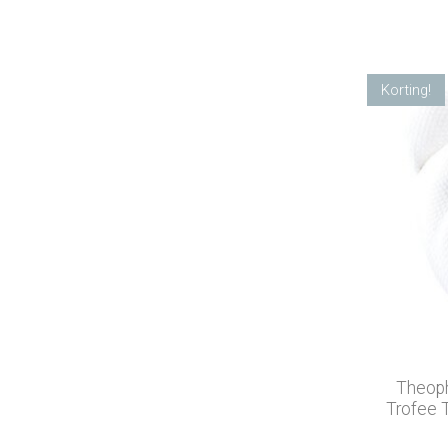
Korting!
Theoph
Trofee 