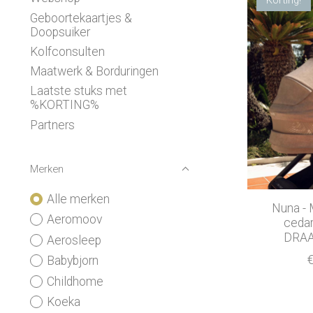
Geboortekaartjes &
Doopsuiker
Kolfconsulten
Maatwerk & Borduringen
Laatste stuks met
%KORTING%
Partners
Merken
Alle merken
Nuna - 
Aeromoov
cedar
DRAA
Aerosleep
Babybjorn
Childhome
Koeka