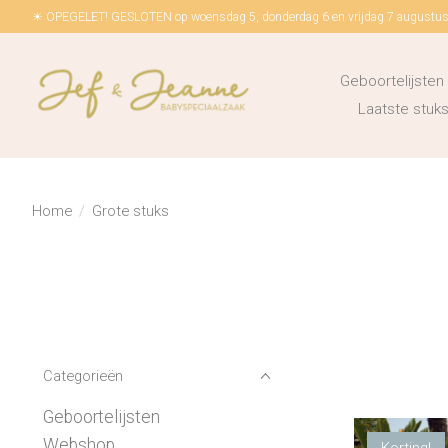
☀ OPEGELET! GESLOTEN op woensdag 5, donderdag 6 en vrijdag 7 augustus!
Geboortelijsten
Laatste stu
Home
/
Grote stuks
Categorieën
Geboortelijsten
Webshop
Korting!