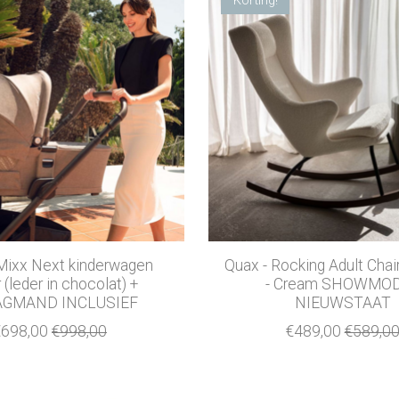
Mixx Next kinderwagen
Quax - Rocking Adult Chai
 (leder in chocolat) +
- Cream SHOWMO
GMAND INCLUSIEF
NIEUWSTAAT
€698,00
€998,00
€489,00
€589,0