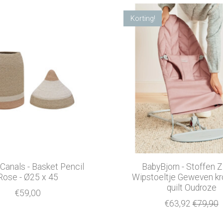
Korting!
Canals - Basket Pencil
BabyBjorn - Stoffen Zi
Rose - Ø25 x 45
Wipstoeltje Geweven kr
quilt Oudroze
€59,00
€63,92
€79,90