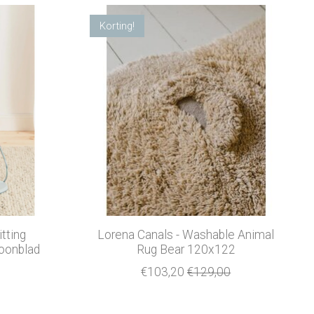
Korting!
tting
Lorena Canals - Washable Animal
oonblad
Rug Bear 120x122
€103,20
€129,00