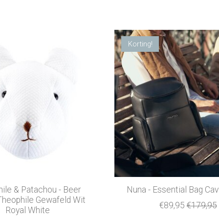
Korting!
ile & Patachou - Beer
Nuna - Essential Bag Cav
Theophile Gewafeld Wit
€89,95
€179,95
Royal White