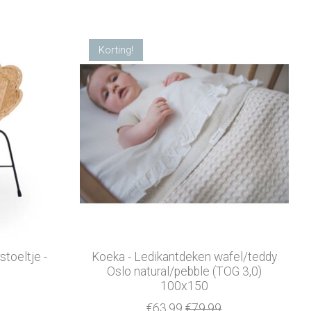
Korting!
toeltje -
Koeka - Ledikantdeken wafel/teddy
Oslo natural/pebble (TOG 3,0)
100x150
€63,99
€79,99