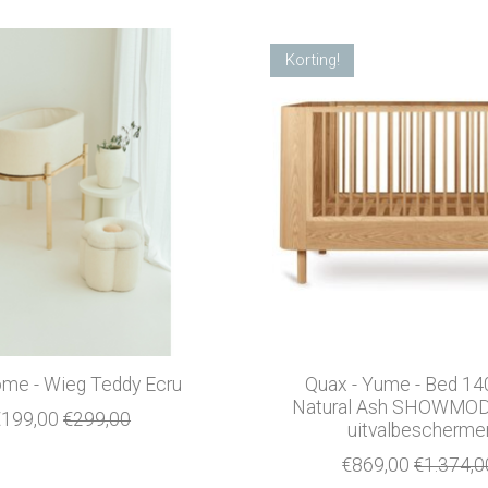
Korting!
ome - Wieg Teddy Ecru
Quax - Yume - Bed 14
Natural Ash SHOWMODE
€199,00
€299,00
uitvalbescherme
€869,00
€1.374,0