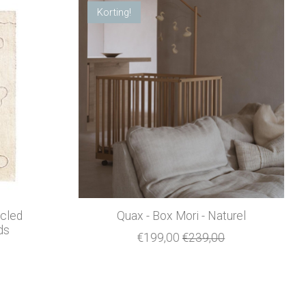
Korting!
cled
Quax - Box Mori - Naturel
ds
€199,00
€239,00