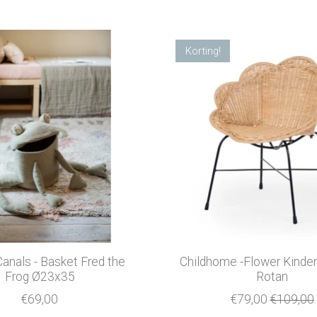
Korting!
anals - Basket Fred the
Childhome -Flower Kinders
Frog Ø23x35
Rotan
€69,00
€79,00
€109,00