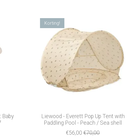
Korting!
t Baby
Liewood - Everett Pop Up Tent with
7
Paddling Pool - Peach / Sea shell
€56,00
€70,00