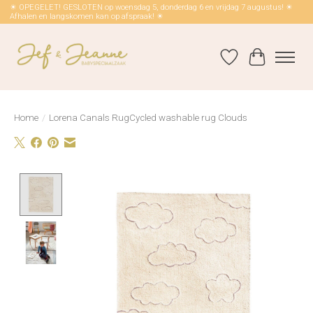
☀ OPEGELET! GESLOTEN op woensdag 5, donderdag 6 en vrijdag 7 augustus! ☀
Afhalen en langskomen kan op afspraak! ☀
Verlanglijst
Winkelwag
Home
/
Lorena Canals RugCycled washable rug Clouds
Product image slideshow Items