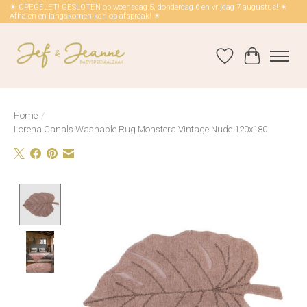
☀ OPEGELET! GESLOTEN op woensdag 5, donderdag 6 en vrijdag 7 augustus! ☀
Afhalen en langskomen kan op afspraak! ☀
Verlanglijst
Winkelwag
Home
/
Lorena Canals Washable Rug Monstera Vintage Nude 120x180
Product image slideshow Items